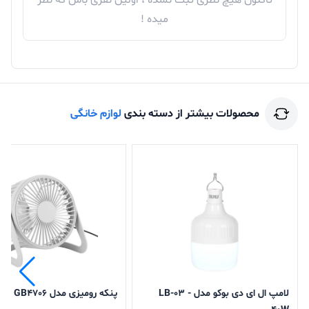
تاکنون هیچ نظری ثبت نشده ، اولین نفری باش که نظر
میده !
محصولات بیشتر از دسته بندی
لوازم خانگی
لامپ ال ای دی بوکو مدل - LB-03
پنکه رومیزی مدل GB4706