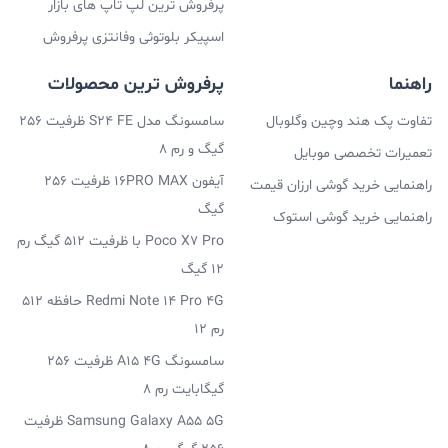
پرفروش ترین لپ تاپ های بازار
اسپیکر بلوتوثی وفانتزی پرفروش
راهنما
پرفروش ترین محصولات
تفاوت پک هند وچین وگلوبال
سامسونگ مدل S24 FE ظرفیت 256
گیگ و رم 8
تعمیرات تخصصی موبایل
آیفون 16PRO MAX ظرفیت 256
راهنمایی خرید گوشی ارزان قیمت
گیگ
راهنمایی خرید گوشی استوک
Poco X7 Pro با ظرفیت 512 گیگ رم
12 گیگ
Redmi Note 14 Pro 4G حافظه 512
رم 12
سامسونگ A15 4G ظرفیت 256
گیگابایت رم 8
Samsung Galaxy A55 5G ظرفیت