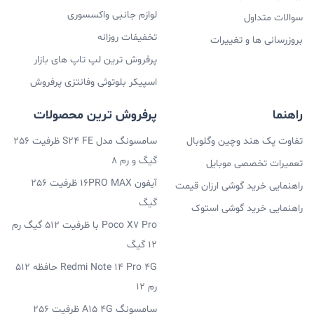
لوازم جانبی واکسسوری
سوالات متداول
تخفیفات روزانه
بروزرسانی ها و تغییرات
پرفروش ترین لپ تاپ های بازار
اسپیکر بلوتوثی وفانتزی پرفروش
راهنما
پرفروش ترین محصولات
تفاوت پک هند وچین وگلوبال
سامسونگ مدل S24 FE ظرفیت 256
گیگ و رم 8
تعمیرات تخصصی موبایل
آیفون 16PRO MAX ظرفیت 256
راهنمایی خرید گوشی ارزان قیمت
گیگ
راهنمایی خرید گوشی استوک
Poco X7 Pro با ظرفیت 512 گیگ رم
12 گیگ
Redmi Note 14 Pro 4G حافظه 512
رم 12
سامسونگ A15 4G ظرفیت 256