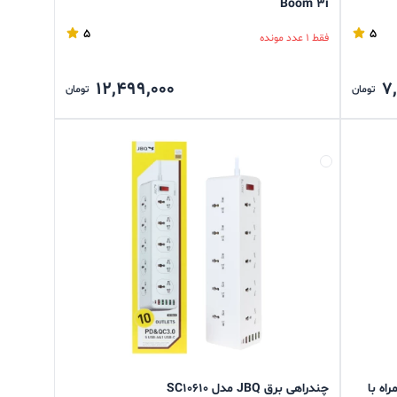
Boom 3i
5
5
فقط 1 عدد مونده
12,499,000
7
تومان
تومان
سکو مدل TS 23420 (همراه با
چندراهی برق JBQ مدل SC10610