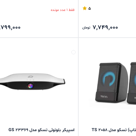
5
فقط 1 عدد مونده
,799,000
7,749,000
تومان
 تسکو مدل TS 2058
اسپیکر بلوتوثی تسکو مدل GS 23369