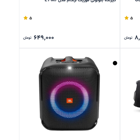
گیرنده بلوتوثی موزیک ارلدام مدل ET-M6
5
5
649,000
8
تومان
تومان