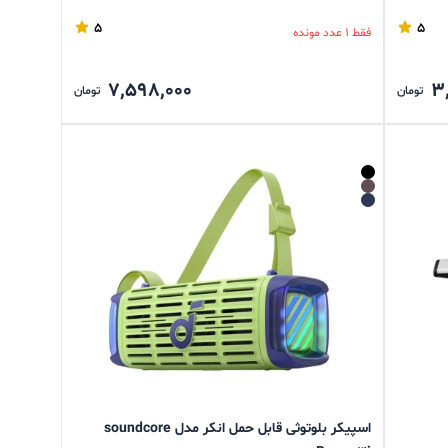
5
5
فقط 1 عدد مونده
7,598,000
3
تومان
تومان
اسپیکر بلوتوثی قابل حمل انکر مدل soundcore