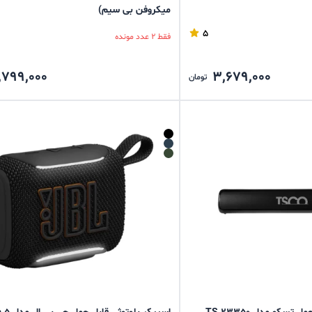
میکروفن بی سیم)
5
فقط 2 عدد مونده
,799,000
3,679,000
تومان