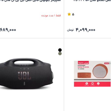
تسکو مدل TS 23350
اسپیکر بلوتوثی قابل حمل جی بی ال مدل Go 5
5
فقط 1 عدد مونده
,689,000
4,099,000
تومان