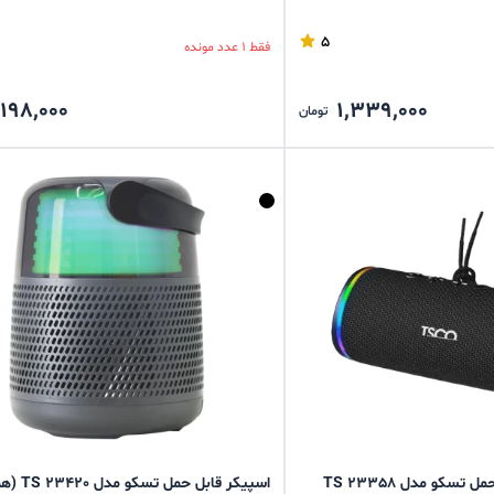
5
فقط 1 عدد مونده
,198,000
1,339,000
تومان
تسکو مدل TS 23358
اسپیکر قابل حمل ت