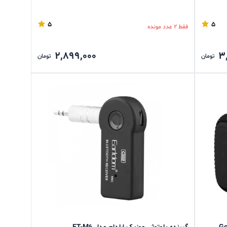
5
5
فقط 2 عدد مونده
2,899,000
3
تومان
تومان