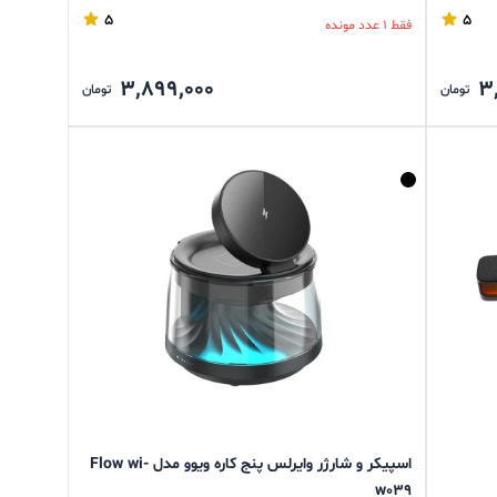
5
5
فقط 1 عدد مونده
3,899,000
3
تومان
تومان
اسپیکر و شارژر وایرلس پنج کاره ویوو مدل Flow wi-
w039