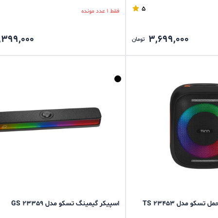
5
فقط 1 عدد مونده
,399,000
3,699,000
تومان
تسکو مدل TS 23453
اسپیکر گیمینگ تسکو مدل GS 23359