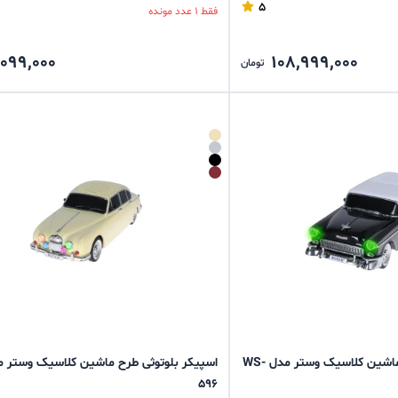
5
فقط 1 عدد مونده
,099,000
108,999,000
تومان
اسپیکر بلوتوثی طرح ماشین کلاسیک وستر مدل WS-
596