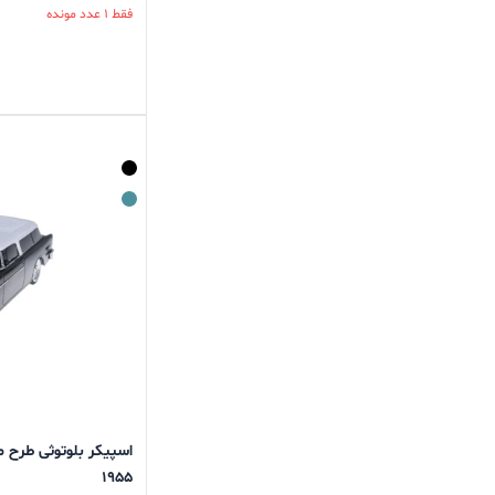
فقط 1 عدد مونده
1955