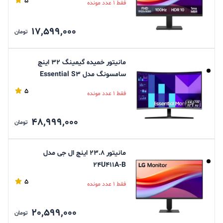
5
فقط 1 عدد مونده
17,599,000
تومان
مانیتور خمیده گیمینگ 32 اینچ
سامسونگ مدل Essential S3
S32D392GAM
5
فقط 1 عدد مونده
48,999,000
تومان
مانیتور 23.8 اینچ ال جی مدل
24U411A-B
5
فقط 1 عدد مونده
20,599,000
تومان