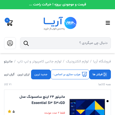
قیمت و موجودی بروزه ! خیالت راحت ...
0
فروشگاه آریا
/
لوازم الکترونیک
/
لوازم جانبی کامپیوتر و لپ تاپ
/
مانیتور
فیلتر ها
مرتب سازی بر اساس :
جدید ترین
ارزان ترین
گران ترین
همه کالاها
71 کالا
مانیتور 24 اینچ سامسونگ مدل
Essential S3 S30GD
LS24D300GAMXUE
5
فقط 2 عدد مونده