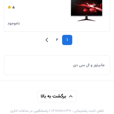
5
ناموجود
1
2
مانیتور و ال سی دی
برگشت به بالا
تلفن ثابت پشتیبانی : 02188800138 | پاسخگویی در ساعات اداری