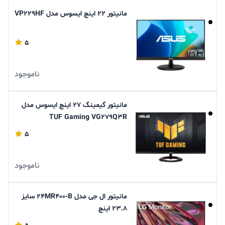
مانیتور 22 اینچ ایسوس مدل VP229HF
5
ناموجود
مانیتور گیمینگ 27 اینچ ایسوس مدل
TUF Gaming VG279Q3R
5
ناموجود
مانیتور ال جی مدل ۲۴MR۴۰۰-B سایز
۲۳.۸ اینچ