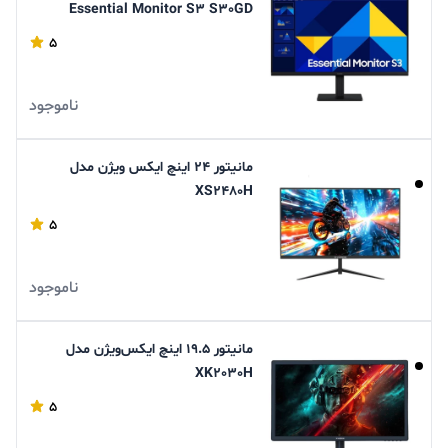
Essential Monitor S3 S30GD
LS27D300GAMXUE
5
ناموجود
مانیتور 24 اینچ ایکس ویژن مدل
XS2480H
5
ناموجود
مانیتور 19.5 اینچ ایکس‌ویژن مدل
XK2030H
5