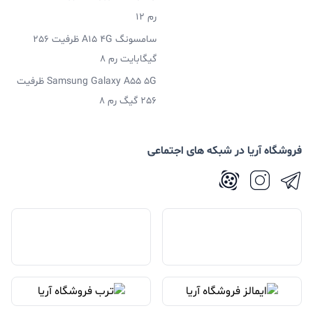
رم 12
سامسونگ A15 4G ظرفیت 256
گیگابایت رم 8
Samsung Galaxy A55 5G ظرفیت
256 گیگ رم 8
فروشگاه آریا در شبکه های اجتماعی