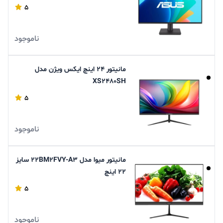
5
ناموجود
مانیتور 24 اینچ ایکس ویژن مدل
XS2480SH
5
ناموجود
مانیتور میوا مدل 22BM2FVY-A3 سایز
22 اینچ
5
ناموجود