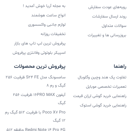
به مجله آریا خوش آمدید !
رویه‌های عودت سفارش
انواع ساعت هوشمند
روند ارسال سفارشات
لوازم جانبی واکسسوری
سوالات متداول
تخفیفات روزانه
بروزرسانی ها و تغییرات
پرفروش ترین لپ تاپ های بازار
اسپیکر بلوتوثی وفانتزی پرفروش
راهنما
پرفروش ترین محصولات
تفاوت پک هند وچین وگلوبال
سامسونگ مدل S24 FE ظرفیت 256
گیگ و رم 8
تعمیرات تخصصی موبایل
آیفون 16PRO MAX ظرفیت 256
راهنمایی خرید گوشی ارزان قیمت
گیگ
راهنمایی خرید گوشی استوک
Poco X7 Pro با ظرفیت 512 گیگ رم
12 گیگ
Redmi Note 14 Pro 4G حافظه 512