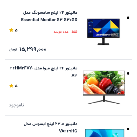
مانیتور 22 اینچ سامسونگ مدل
Essential Monitor S3 S30GD
LS22D300GAMXUE
5
فقط 1 عدد مونده
15,299,000
تومان
مانیتور 24 اینچ میوا مدل 24HM2FVY-
A3
5
ناموجود
مانیتور 23.8 اینچ ایسوس مدل
VA249HG