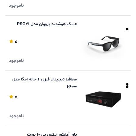
ناموجود
عینک هوشمند پرووان مدل PSG41
5
ناموجود
محافظ دیجیتال فلزی 4 خانه امگا مدل
F6000
5
ناموجود
پاور آدابتور ایکس پی 10 پورت