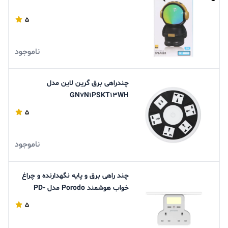
5
ناموجود
چندراهی برق گرین لاین مدل
GN7N1PSKT13WH
5
ناموجود
چند راهی برق و پایه نگهدارنده و چراغ
خواب هوشمند Porodo مدل PD-
WMACU-WH
5