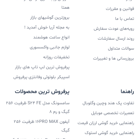
همتا
قوانین و مقررات
بروزترین گوشیهای بازار
تماس با ما
به مجله آریا خوش آمدید !
رویه‌های عودت سفارش
انواع ساعت هوشمند
روند ارسال سفارشات
لوازم جانبی واکسسوری
سوالات متداول
تخفیفات روزانه
بروزرسانی ها و تغییرات
پرفروش ترین لپ تاپ های بازار
اسپیکر بلوتوثی وفانتزی پرفروش
راهنما
پرفروش ترین محصولات
تفاوت پک هند وچین وگلوبال
سامسونگ مدل S24 FE ظرفیت 256
گیگ و رم 8
تعمیرات تخصصی موبایل
آیفون 16PRO MAX ظرفیت 256
راهنمایی خرید گوشی ارزان قیمت
گیگ
راهنمایی خرید گوشی استوک