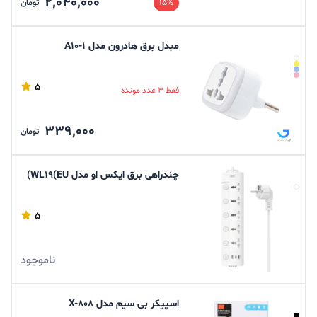
2,040,000
15%
تومان
مبدل برق هادرون مدل A10-1
5
فقط 3 عدد مونده
339,000
تومان
چندراهی برق ایکس او مدل WL19(EU)
5
ناموجود
اسپیکر بی سیم مدل X-808