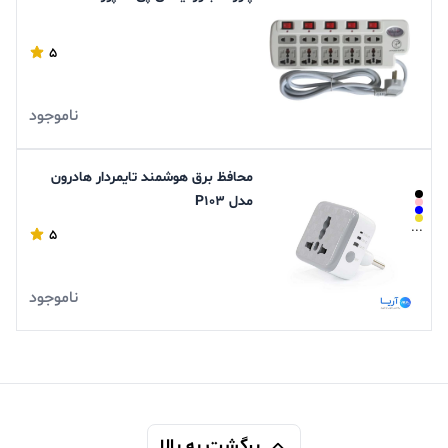
5
ناموجود
محافظ برق هوشمند تایمردار هادرون
مدل P103
...
5
ناموجود
برگشت به بالا