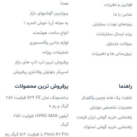
همتا
قوانین و مقررات
بروزترین گوشیهای بازار
تماس با ما
به مجله آریا خوش آمدید !
رویه‌های عودت سفارش
انواع ساعت هوشمند
روند ارسال سفارشات
لوازم جانبی واکسسوری
سوالات متداول
تخفیفات روزانه
بروزرسانی ها و تغییرات
پرفروش ترین لپ تاپ های بازار
اسپیکر بلوتوثی وفانتزی پرفروش
راهنما
پرفروش ترین محصولات
تفاوت پک هند وچین وگلوبال
سامسونگ مدل S24 FE ظرفیت 256
گیگ و رم 8
تعمیرات تخصصی موبایل
آیفون 16PRO MAX ظرفیت 256
راهنمایی خرید گوشی ارزان قیمت
گیگ
راهنمایی خرید گوشی استوک
Poco X7 Pro با ظرفیت 512 گیگ رم