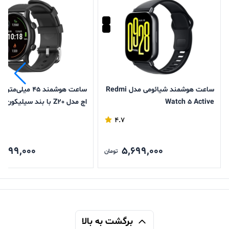
ساعت هوشمند شیائومی مدل Redmi
ساعت هوشمند 45 میلی
Watch 5 Active
اچ مدل Z20 با بند سیلیکون
4.7
,099,000
5,699,000
تومان
برگشت به بالا