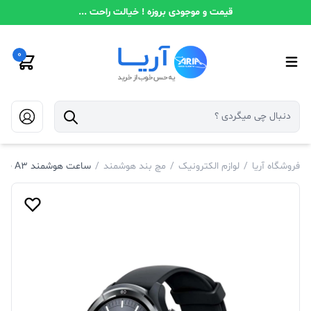
قیمت و موجودی بروزه ! خیالت راحت ...
0
فروشگاه آریا
/
لوازم الکترونیک
/
مچ بند هوشمند
/
ساعت هوشمند Mibro A3 مدل XPAW022