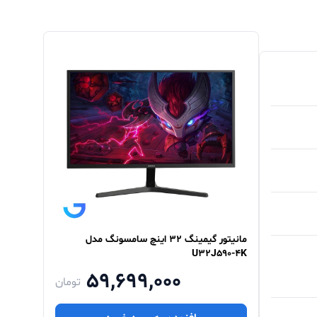
مانیتور گیمینگ 32 اینچ سامسونگ مدل
U32J590-4K
59,699,000
تومان