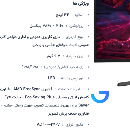
ویژگی ها
اندازه
:
۳۲ اینچ
رزولوشن
:
۲۱۶۰ × ۳۸۴۰ پیکسل
نوع کاربری
:
بازی کاربری عمومی و اداری طراحی کارب
عمومی ادیت حرفه‌ای عکس و ویدیو
وزن با پایه
:
۶.۳ گرم
زاویه دید (افقی/ عمودی)
:
۱۷۸°/۱۷۸°
نور پس زمينه
:
LED
سایر مشخصات
:
فناوری AMD FreeSync - فناو
کاهش انرژی مصرفی Eco Saving Plus - حالت Eye
Saver برای بهبود تنظیمات تصویر جهت راحتی چشم -
فناوری حذف پرش تصویر
منبع انرژی
:
AC ۱۰۰~۲۴۰V