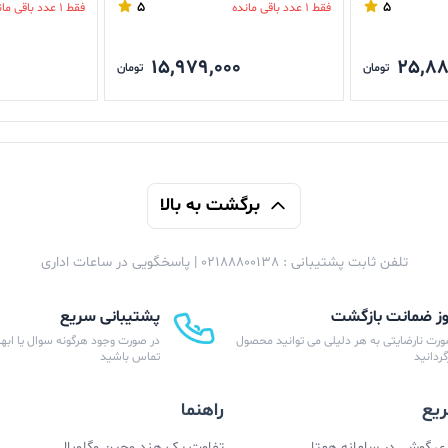
5
5
فقط 1 عدد باقی مانده
فقط 1 عدد باقی مانده
15,979,000
25,88
تومان
تومان
برگشت به بالا
تلفن ثابت پشتیبانی : 02188800138 | پاسخگویی در ساعات اداری
پشتیبانی سریع
ورت نارضایتی به هر دلیلی می توانید محصول
در صورت وجود هرگونه سوال یا ابهام
زگردانید
تماس باشید
یع
راهنما
 گوشی در سامانه همتا
تفاوت پک هند وچین وگلوبال