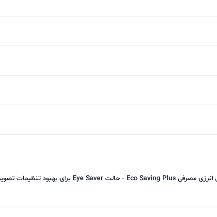
فناوری AMD FreeSync - فناوری کاهش انرژی مصرفی Eco Saving Plus - حالت Eye Saver برای به