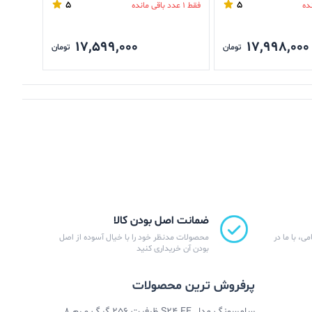
5
5
فقط 1 عدد باقی مانده
فقط 1 عدد باقی مانده
17,599,000
17,998,000
تومان
تومان
ضمانت اصل بودن کالا
ی، با ما در
محصولات مدنظر خود را با خیال آسوده از اصل
بودن آن خریداری کنید
پرفروش ترین محصولات
سامسونگ مدل S24 FE ظرفیت 256 گیگ و رم 8