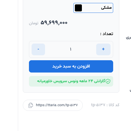
مشکی
59,699,000
تومان
تعداد :
ری
-
+
افزودن به سبد خرید
گارانتی 24 ماهه ونوس سرویس خاورمیانه
ری
کد کالا : tp-5137
https://ttaria.com/tp-5137