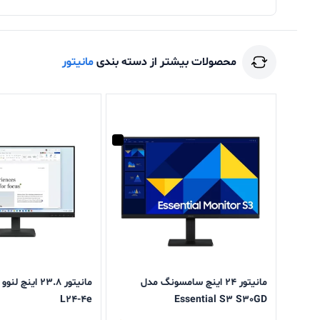
محصولات بیشتر از دسته بندی
مانیتور
مانیتور 24 اینچ سامسونگ مدل
L24-4e
Essential S3 S30GD
LS24D300GAMXUE