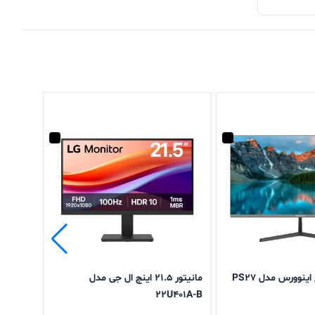
مانیتور 21.5 اینچ ال جی مدل
22U401A-B
92GAM