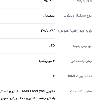
وزن با پایه
۶.۳ گرم
نوع سیگنال ویدئویی
دیجیتال
زاویه دید (افقی/ عمودی)
۱۷۸°/۱۷۸°
نور پس زمينه
LED
زمان پاسخدهی
۴ میلی‌ثانیه
تعداد پورت HDMI
۲
سایر مشخصات
راحتی چشم - فناوری حذف پرش تصویر