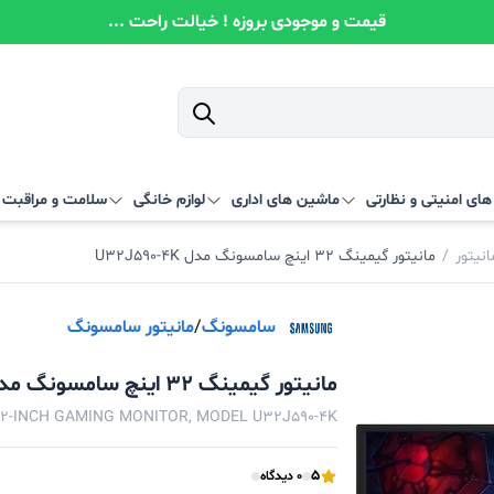
قیمت و موجودی بروزه ! خیالت راحت ...
ای امنیتی و نظارتی
ماشین های اداری
لوازم خانگی
سلامت و مراقبت
انیتور
/
مانیتور گیمینگ 32 اینچ سامسونگ مدل U32J590-4K
سامسونگ
/
مانیتور سامسونگ
مانیتور گیمینگ 32 اینچ سامسونگ مدل U32J590-4K
2-INCH GAMING MONITOR, MODEL U32J590-4K
5
0 دیدگاه