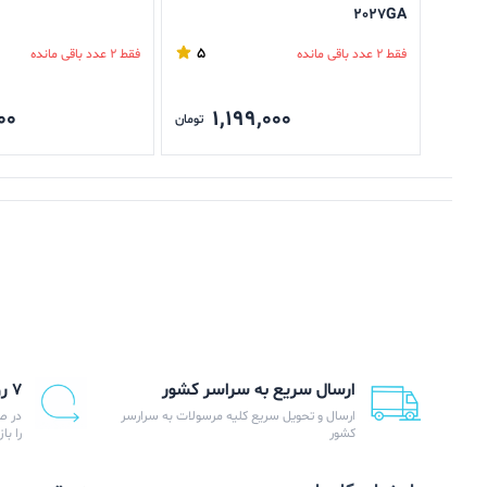
2027GA
5
فقط 2 عدد باقی مانده
فقط 2 عدد باقی مانده
00
1,199,000
تومان
ارسال سریع به سراسر کشور
۷ روز ضمانت بازگشت
ارسال و تحویل سریع کلیه مرسولات به سرارسر
در ص
کشور
را با