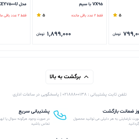
VX95 با سیم
مدل XP-KEY7500U
5
5
فقط 2 عدد باقی مانده
فقط 2 عدد باقی مانده
1,899,000
799,0
تومان
تومان
برگشت به بالا
تلفن ثابت پشتیبانی : 02188800138 | پاسخگویی در ساعات اداری
پشتیبانی سریع
ورت نارضایتی به هر دلیلی می توانید محصول
در صورت وجود هرگونه سوال یا ابهام
زگردانید
تماس باشید