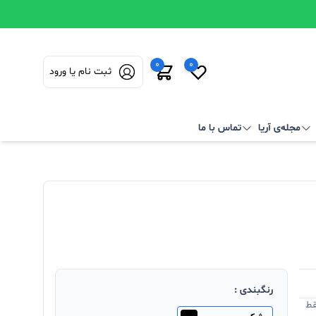
0
0
ثبت نام یا ورود
مجله‌ی آریا
تماس با ما
رنگبندی :
قط