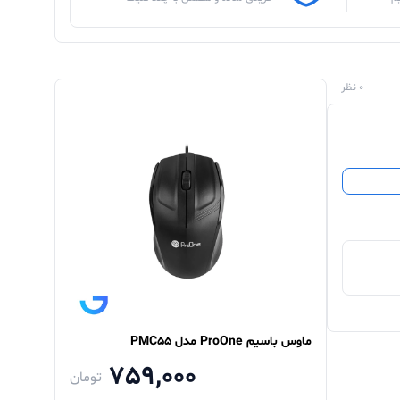
0 نظر
ماوس باسیم ProOne مدل PMC55
759,000
تومان