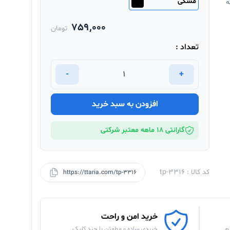
مشکی
ه
759,000
تومان
تعداد :
-
+
افزودن به سبد خرید
گارانتی 18 ماهه معتبر شرکتی
کد کالا : tp-3316
https://ttaria.com/tp-3316
خرید امن و راحت
م
خریدی ساده و مطمئن با چند کلیک