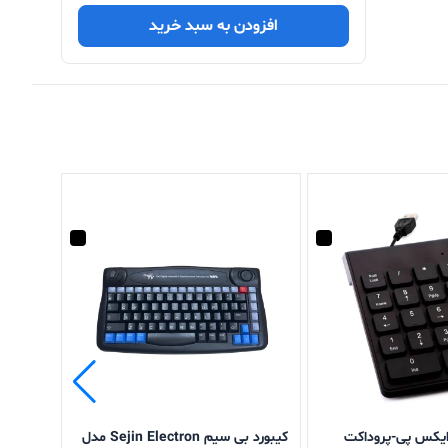
افزودن به سبد خرید
 ایکس پی-پروداکت
کیبورد بی سیم Sejin Electron مدل
ماوس باس