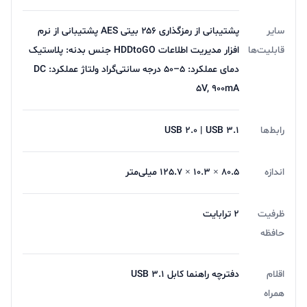
باعث می‌شود که از امنیت اطلاعات خود مطمئن شوید. هارد
HV300 با سیستم‌عامل‌های مختلف از جمله نسخه‌های
سایر
پشتیبانی از رمزگذاری ۲۵۶ بیتی AES پشتیبانی از نرم
گوناگون سیستم‌عامل ویندوز و مک به خوبی سازگار است.
قابلیت‌ها
افزار مدیریت اطلاعات HDDtoGO جنس بدنه: پلاستیک
دمای عملکرد: ۵–۵۰ درجه سانتی‌گراد ولتاژ عملکرد: DC
۵V, ۹۰۰mA
فروش
لوازم جانبی لپ تاپ
,
موبایل
و
لوازم صوتی
با پایین
ترین قیمت در فروشگاه اینترنتی آریا
رابط‌ها
USB 2.۰ | USB 3.1
برای خرید هارد اکسترنال ای دیتا مدل HV300QS1220 یا سایر
اندازه
80.5 × 10.3 × 125.7 میلی‌متر
محصولات از فروشگاه اینترنتی آریا با مشاورین فروش ما در
تماس باشید.
ظرفیت
2 ترابایت
تجربه یه حس خوب از خرید ツ
حافظه
اقلام
دفترچه راهنما کابل USB 3.1
همراه