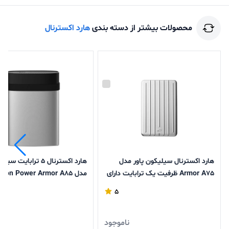
محصولات بیشتر از دسته بندی
هارد اکسترنال
هارد اکسترنال سیلیکون پاور مدل
هارد اکسترنال 5 ترابایت
Armor A75 ظرفیت یک ترابایت دارای
مدل Silicon Power Armor A85
رابط USB Type-A 3.2
5
ناموجود
ن