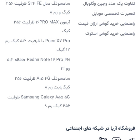
تفاوت پک هند وچین وگلوبال
سامسونگ مدل S24 FE ظرفیت 256
گیگ و رم 8
تعمیرات تخصصی موبایل
آیفون 16PRO MAX ظرفیت 256
راهنمایی خرید گوشی ارزان قیمت
گیگ
راهنمایی خرید گوشی استوک
Poco X7 Pro با ظرفیت 512 گیگ رم
12 گیگ
Redmi Note 14 Pro 4G حافظه 512
رم 12
سامسونگ A15 4G ظرفیت 256
گیگابایت رم 8
Samsung Galaxy A55 5G ظرفیت
256 گیگ رم 8
فروشگاه آریا در شبکه های اجتماعی