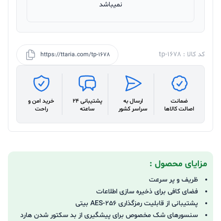
نمیباشد
کد کالا : tp-1678
https://ttaria.com/tp-1678
ضمانت
ارسال به
پشتیبانی 24
خرید امن و
اصالت کالاها
سراسر کشور
ساعته
راحت
مزایای محصول :
ظریف و پر سرعت
فضای کافی برای ذخیره سازی اطلاعات
پشتیبانی از قابلیت رمزگذاری AES-256 بیتی
سنسورهای شک مخصوص برای پیشگیری از بد سکتور شدن هارد