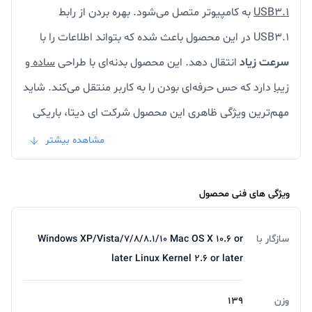
USB3.1
به کامپیوتر متصل می‌شود. بهره بردن از رابط
USB3.1 در این محصول باعث شده که بتواند اطلاعات را با
سرعت زیاد
انتقال دهد. این محصول بدنه‌ای با طراحی
ساده و
زیبا
دارد که حس حرفه‌ای بودن را به کاربر منتقل می‌کند. شاید
مهم‌ترین ویژگی ظاهری این محصول شرکت ای دیتا، باریکی
آن است؛ وزن این هارد هم 139.8 گرم است و به راحتی
مشاهده بیشتر
می‌‌توان آن را در کیف لپ‌تاپ خود قرار داده و همیشه با خود
همراه داشت. جنس بدنه‌ی هارد HV300 از پلاستیک مقاوم
ویژگی های فنی محصول
در برابر شوک است. نکته‌ای که باید به آن توجه کنید این
است که برای اتصال این هارد از طریق رابط USB 2.0 به دو
سازگار با
Windows XP/Vista/۷/۸/۸.۱/۱۰ Mac OS X ۱۰.۶ or
later Linux Kernel ۲.۶ or later
درگاه USB نیاز خواهید داشت؛ برای این کار باید از کابل
Yشکل USB استفاده کنید. پشتیبانی از فرآیند
رمزنگاری AES
وزن
139