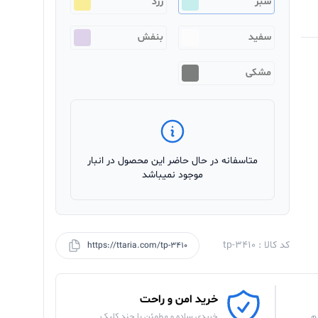
سبز
زرد
سفید
بنفش
مشکی
متاسفانه در حال حاضر این محصول در انبار
موجود نمیباشد
کد کالا : tp-3410
https://ttaria.com/tp-3410
خرید امن و راحت
م
خریدی ساده و مطمئن با چند کلیک