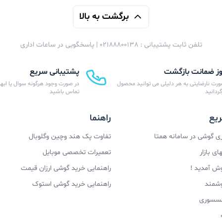
برگشت به بالا
تلفن ثابت پشتیبانی : 02188800138 | پاسخگویی در ساعات اداری
پشتیبانی سریع
ورت نارضایتی به هر دلیلی می توانید محصول
در صورت وجود هرگونه سوال یا ابهام
زگردانید
تماس باشید
یع
راهنما
 گوشی در سامانه همتا
تفاوت پک هند وچین وگلوبال
ی بازار
تعمیرات تخصصی موبایل
وش آمدید !
راهنمایی خرید گوشی ارزان قیمت
وشمند
راهنمایی خرید گوشی استوک
اکسسوری