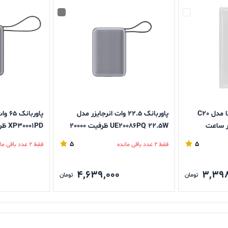
پاوربانک 15 وات ای دیتا مدل C20
پاوربانک 22.5 وات انرجایزر مدل
پاوربا
UE20086PQ 22.5W ظرفیت 20000
میلی‌آمپرساعت به همراه کابل متصل
میلی‌آمپرساعت
5
5
فقط 2 عدد باقی مانده
فقط 2 عدد باقی مانده
لایتنینگ
4,639,000
3,398
تومان
تومان