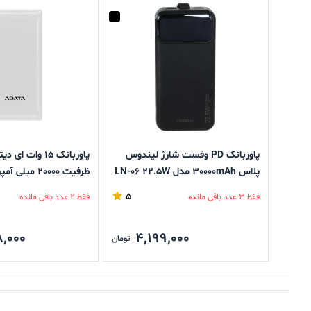
پاوربانک PD وفست شارژ لیندوس
پلاس 30000mAh مدل LN-06 22.5W
ظرفیت 20000 میلی آمپر ساعت
5
فقط 3 عدد باقی مانده
فقط 2 عدد باقی مانده
,000
4,199,000
تومان