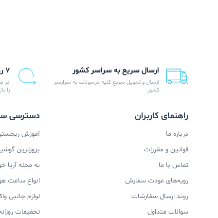
ارسال سریع به سراسر کشور
۷ روز ضمانت بازگشت
ارسال و تحویل سریع کلیه مرسولات به سرارسر
در ص
کشور
را با
راهنمای کاربران
دسترسی سر
درباره ما
آموزش ریجستری
قوانین و مقررات
بروزترین گوشیها
تماس با ما
به مجله آریا خ
رویه‌های عودت سفارش
انواع ساعت ه
روند ارسال سفارشات
لوازم جانبی و
سوالات متداول
تخفیفات روزانه