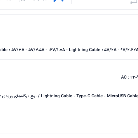
کشور
able : 5V/3A - 5V/4.5A - 12V/1.5A - Lightning Cable : 5V/2A - 9V/2.22
AC : 220