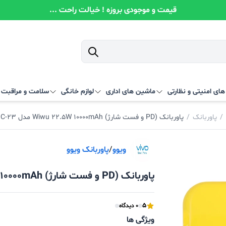
قیمت و موجودی بروزه ! خیالت راحت ...
ای امنیتی و نظارتی
ماشین های اداری
لوازم خانگی
سلامت و مراقبت
/
پاوربانک
/
پاوربانک (PD و فست شارژ) Wiwu 22.5W 10000mAh مدل JC-23
ویوو
/
پاوربانک ویوو
پاوربانک (PD و فست شارژ) Wiwu 22.5W 10000mAh مدل JC-23
5
0 دیدگاه
ویژگی ها