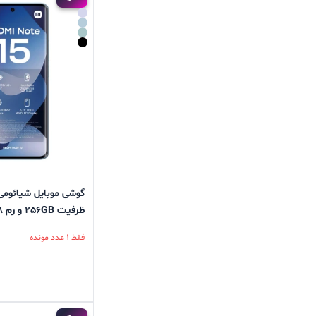
ظرفیت 256GB و رم 8 گیگابایت
فقط 1 عدد مونده