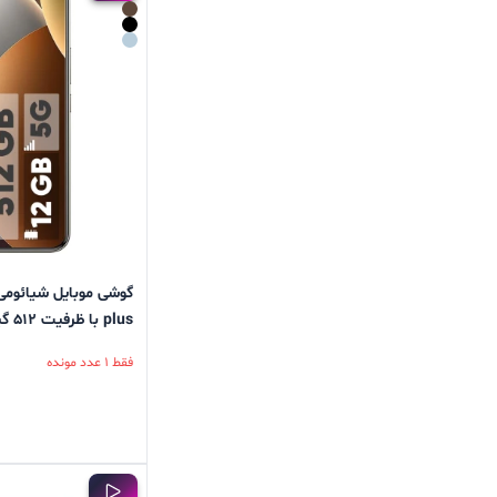
plus با ظرفیت 512 گیگابایت و رم 12 گیگابایت
فقط 1 عدد مونده