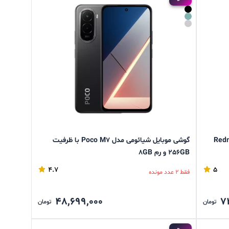
Redmi Note
گوشی موبایل شیائومی مدل Poco M7 با ظرفیت
256GB و رم 8GB
4.7
5
فقط 2 عدد مونده
48,699,000
7
تومان
تومان