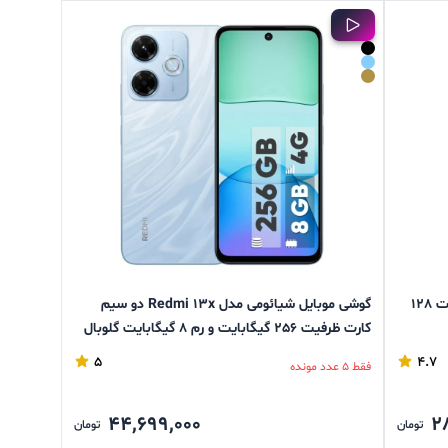
گوشی موبایل شیائومی مدل Poco C71 ظرفیت 128
گوشی موبایل شیائومی مدل Redmi 13x دو سیم
کارت ظرفیت 256 گیگابایت و رم 8 گیگابایت گلوبال
5
4.7
فقط 5 عدد مونده
44,699,000
2
تومان
تومان