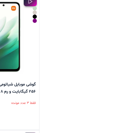
256 گیگابایت و رم 8 گیگابایت
فقط 3 عدد مونده