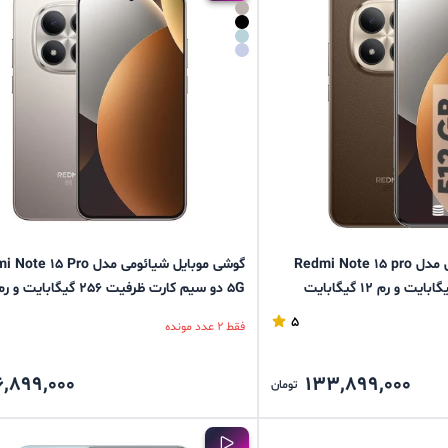
گوشی موبایل شیائومی مدل Redmi Note 15 pro
گوشی موبایل شیائومی مدل  15 Pro
5G دو سیم کارت ظرفیت 256 گیگابایت و ر
12گیگابایت
5
فقط 2 عدد مونده
6,899,000
133,899,000
تومان