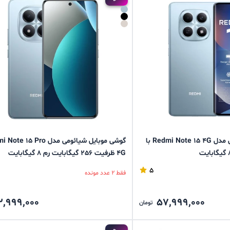
گوشی موبایل شیائومی مدل Redmi Note 15 4G با
گوشی موبايل شیائومی مدل  15 Pro
4G ظرفیت 256 گیگابایت رم 8 گیگابایت
5
فقط 2 عدد مونده
2,999,000
57,999,000
تومان