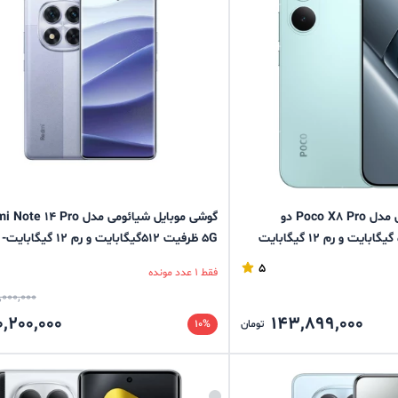
گوشی موبایل شیائومی مدل Poco X8 Pro دو
گوشی موبایل شیائومی مدل  14 Pro
5G ظرفیت 512گیگابایت و رم 12 گیگابایت- استوک
5
فقط 1 عدد مونده
,000,000
0,200,000
143,899,000
تومان
10%