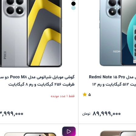
گوشی موبایل شیائومی مدل Redmi Note 15 Pro
گوشی موبایل شیائومی 
4G دو سیم کارت ظرفیت 512 گیگابایت و رم 12
ظرفیت 256 گیگابایت و رم 8 گیگابایت
5
فقط 1 عدد مونده
3,999,000
89,999,000
تومان