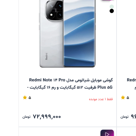
Redmi Note
گوشی موبایل شیائومی مدل Redmi Note ۱۴ Pro
م
Plus ۵G ظرفیت ۵۱۲ گیگابایت و رم ۱۶ گیگابایت -
پک چین
5
5
فقط 1 عدد مونده
72,999,000
9
تومان
تومان