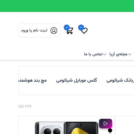
0
0
ثبت نام یا ورود
مجله‌ی آریا
تماس با ما
ربانک شیائومی
گلس موبایل شیائومی
مچ بند هوشمند شیائومی
246 کالا