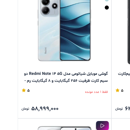
مدل Poco M8 دو سیم‌کارت
گوشی موبایل شیائومی مدل Redmi Note 14 5G دو
سیم کارت ظرفیت 256 گیگابایت و 8 گیگابایت رم -
پک چین
5
5
فقط 1 عدد مونده
58,999,000
6
تومان
تومان