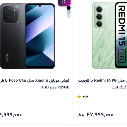
گوشی موبایل شیائومی مدل Redmi 15 4G با ظرفیت
گوشی موبایل Xiaomi مدل 
256GB و رم 8GB
4.7
4,999,000
47,999,000
تومان