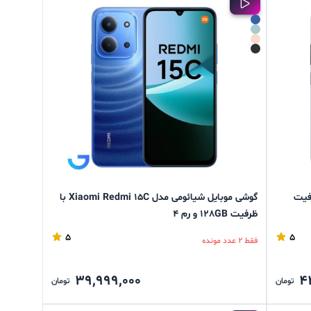
Poco C85 با ظرفیت
گوشی موبایل شیائومی مدل Xiaomi Redmi 15C با
ظرفیت 128GB و رم 4
5
5
فقط 2 عدد مونده
39,999,000
4
تومان
تومان