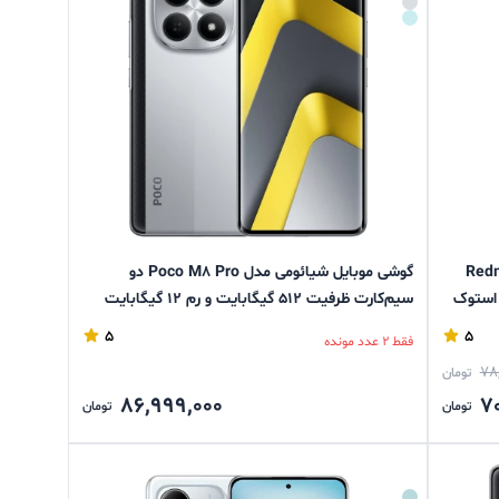
Redmi Note
گوشی موبایل شیائومی مدل Poco M8 Pro دو
سیم‌کارت ظرفیت 512 گیگابایت و رم 12 گیگابایت
5
5
فقط 2 عدد مونده
78
تومان
86,999,000
7
تومان
تومان