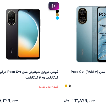
گوشی موبایل Xiaomi مدل (Poco C71 (RAM 3
گیگابایت رم 4 گیگابایت
5
فقط 2 عدد مونده
8,299,000
23,899,000
تومان