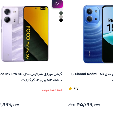
گوشی موبایل شیائومی مدل Xiaomi Redmi 15C با
حافظه 512 و رم 12 گیگابایت
4.7
فقط 1 عدد مونده
2,999,000
45,699,000
تومان