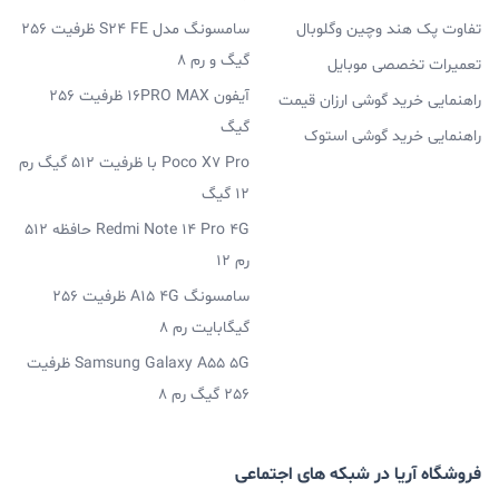
تفاوت پک هند وچین وگلوبال
سامسونگ مدل S24 FE ظرفیت 256
گیگ و رم 8
تعمیرات تخصصی موبایل
آیفون 16PRO MAX ظرفیت 256
راهنمایی خرید گوشی ارزان قیمت
گیگ
راهنمایی خرید گوشی استوک
Poco X7 Pro با ظرفیت 512 گیگ رم
12 گیگ
Redmi Note 14 Pro 4G حافظه 512
رم 12
سامسونگ A15 4G ظرفیت 256
گیگابایت رم 8
Samsung Galaxy A55 5G ظرفیت
256 گیگ رم 8
فروشگاه آریا در شبکه های اجتماعی