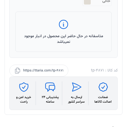
خاکی
متاسفانه در حال حاضر این محصول در انبار موجود
نمیباشد
کد کالا : tp-4871
https://ttaria.com/tp-4871
ضمانت
ارسال به
پشتیبانی 24
خرید امن و
اصالت کالاها
سراسر کشور
ساعته
راحت