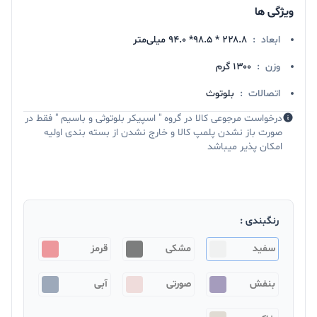
ویژگی ها
ابعاد
:
۲۲۸.۸ * ۹۸.۵* ۹۴.۰ میلی‌متر
وزن
:
۱۳۰۰ گرم
اتصالات
:
بلوتوث
درخواست مرجوعی کالا در گروه " اسپیکر بلوتوثی و باسیم " فقط در
صورت باز نشدن پلمپ کالا و خارج نشدن از بسته بندی اولیه
امکان پذیر میباشد
رنگبندی :
سفید
مشکی
قرمز
بنفش
صورتی
آبی