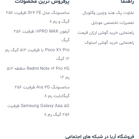
راهنما
پرفروش ترین محصولات
تفاوت پک هند وچین وگلوبال
سامسونگ مدل S24 FE ظرفیت 256
گیگ و رم 8
تعمیرات تخصصی موبایل
آیفون 16PRO MAX ظرفیت 256
راهنمایی خرید گوشی ارزان قیمت
گیگ
راهنمایی خرید گوشی استوک
Poco X7 Pro با ظرفیت 512 گیگ رم
12 گیگ
Redmi Note 14 Pro 4G حافظه 512
رم 12
سامسونگ A15 4G ظرفیت 256
گیگابایت رم 8
Samsung Galaxy A55 5G ظرفیت
256 گیگ رم 8
فروشگاه آریا در شبکه های اجتماعی