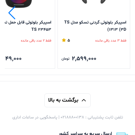
اسپیکر بلوتوثی گردنی تسکو مدل TS
اسپیکر بلوتوثی قابل حمل تسک
TS 23453
1313 (3D)
5
فقط 3 عدد باقی مانده
فقط 2 عدد باقی مانده
,749,000
2,599,000
تومان
برگشت به بالا
تلفن ثابت پشتیبانی : 02188800138 | پاسخگویی در ساعات اداری
ارسال سریع به سراسر کشور