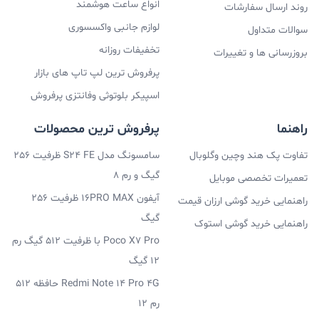
انواع ساعت هوشمند
روند ارسال سفارشات
لوازم جانبی واکسسوری
سوالات متداول
تخفیفات روزانه
بروزرسانی ها و تغییرات
پرفروش ترین لپ تاپ های بازار
اسپیکر بلوتوثی وفانتزی پرفروش
راهنما
پرفروش ترین محصولات
تفاوت پک هند وچین وگلوبال
سامسونگ مدل S24 FE ظرفیت 256
گیگ و رم 8
تعمیرات تخصصی موبایل
آیفون 16PRO MAX ظرفیت 256
راهنمایی خرید گوشی ارزان قیمت
گیگ
راهنمایی خرید گوشی استوک
Poco X7 Pro با ظرفیت 512 گیگ رم
12 گیگ
Redmi Note 14 Pro 4G حافظه 512
رم 12