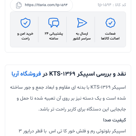
کد کالا : tp-1594
https://ttaria.com/tp-1594
ضمانت
ارسال به
پشتیبانی 24
خرید امن و
اصالت کالاها
سراسر کشور
ساعته
راحت
نقد و بررسی اسپیکر KTS-1369 در
فروشگاه آریا
اسپیکر KTS-1369 با بدنه ای مقاوم و ابعاد جمع و جور ساخته
شده است و یک دسته نیز بر روی آن تعبیه شده تا حمل و
جابجایی این دستگاه برای کاربر راحت تر باشد.
کیفیت صدا
اسپیکر بلوتوثی رم و فلش خور کا تی اس با قطر درایور ۳