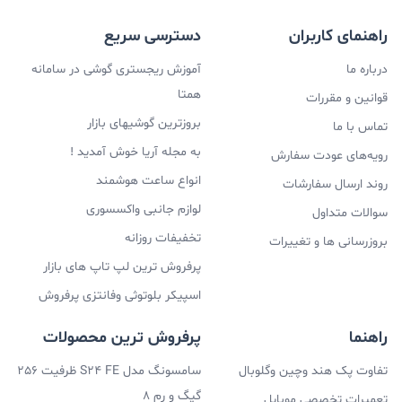
نوع اتصال
راهنمای کاربران
دسترسی سریع
بی سیم
درباره ما
آموزش ریجستری گوشی در سامانه
فروش
لوازم جانبی لپ تاپ
,
موبایل
و
لوازم صوتی
با پایین
همتا
قوانین و مقررات
ترین قیمت در فروشگاه اینترنتی آریا
بروزترین گوشیهای بازار
تماس با ما
به مجله آریا خوش آمدید !
برای خرید اسپیکر KTS-1369 یا سایر محصولات از فروشگاه
رویه‌های عودت سفارش
انواع ساعت هوشمند
روند ارسال سفارشات
اینترنتی آریا با مشاورین فروش ما در تماس باشید.
لوازم جانبی واکسسوری
سوالات متداول
تجربه یه حس خوب از خرید ツ
تخفیفات روزانه
بروزرسانی ها و تغییرات
پرفروش ترین لپ تاپ های بازار
اسپیکر بلوتوثی وفانتزی پرفروش
راهنما
پرفروش ترین محصولات
تفاوت پک هند وچین وگلوبال
سامسونگ مدل S24 FE ظرفیت 256
گیگ و رم 8
تعمیرات تخصصی موبایل