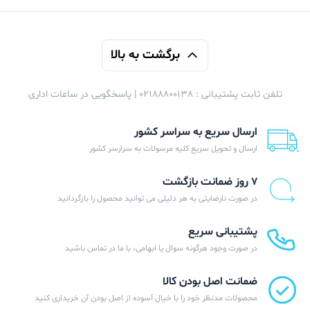
14x10 سانتیمتر
سایز ساب ووفر
برگشت به بالا
3 اینچ
رقص نور
تلفن ثابت پشتیبانی : 02188800138 | پاسخگویی در ساعات اداری
دارد
مدت زمان شارژ
ارسال سریع به سراسر کشور
ارسال و تحویل سریع کلیه مرسولات به سرارسر کشور
2 ساعت
مدت زمان کارکرد
۷ روز ضمانت بازگشت
در صورت نارضایتی به هر دلیلی می توانید محصول را بازگردانید
2 - 3 ساعت
منبع تغذیه
پشتیبانی سریع
در صورت وجود هرگونه سوال یا ابهامی، با ما در تماس باشید
باتری قابل شارژ
رابط اتصال
ضمانت اصل بودن کالا
محصولات مدنظر خود را با خیال آسوده از اصل بودن آن خریداری کنید
Bluetooth - USB - رادیو - شیار کارت حافظه MicroSD