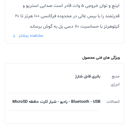
اینچ و توان خروجی ۵ وات قادر است صدایی استریو و
قدرتمند را با بیس عالی در محدوده فرکانسی ۱۰۰ هرتز تا ۲۰
کیلوهرتز با حساسیت ۸۰ دسی بل به گوش برساند
مشاهده بیشتر
همچنین یک محفظه به عنوان استند جهت قرار دادن گوشی
موبایل نیز در قسمت بالایی پنل درنظر گرفته شده تا از گوش
دادن به آهنگ های موردعلاقه خود با خیالی آسوده لذت ببرید.
ویژگی های فنی محصول
سیستم tws
منبع
باتری قابل شارژ
این اسپیکر بی سیم به قابلیت TWS نیز مجهز شده که
انرژی
اتصال ۲ عدد از این اسپیکر هم نوع را به یک دستگاه واحد
بلوتوثی برقرار می کند تا آهنگ در حال پخش با صدایی
اتصالات
Bluetooth - USB - رادیو - شیار کارت حافظه MicroSD
قدرتمندتر به صورت همزمان از هر دو اسپیکر به گوش برسد.
یک سری دکمه های فیزیکی نیز بر روی پنل این اسپیکر