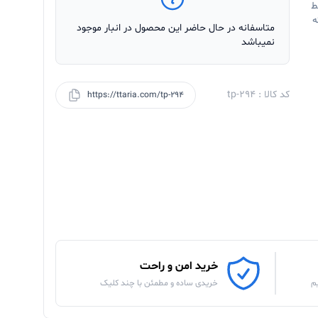
ط
ه
متاسفانه در حال حاضر این محصول در انبار موجود
نمیباشد
کد کالا : tp-294
https://ttaria.com/tp-294
خرید امن و راحت
م
خریدی ساده و مطمئن با چند کلیک