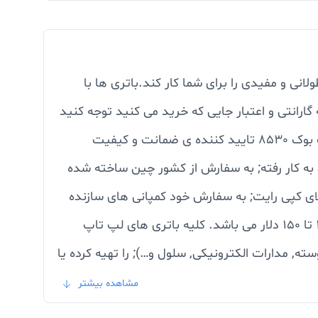
ری بتواند زمان طولانی و مفیدی را برای شما کار کند.باتری ها با
گارانتی و اعتبار جایی که خرید می کنید توجه کنید
تا در آینده مجبور به پرداخت هزینه های بیشتر نباشید.شش ماه گارانتی بی قید و شرط باتری لپ تاپ اچ پی الایت بوک 8530 تایید کننده ی ضمانت و کیفیت
ل به کار رفته; به سفارش از کشور چین ساخته شده
الای کپی رایت; به سفارش خود کمپانی های سازنده
لپ تاپ نمی باشند; به طور مثال قیمت یک باتری اورجینال در وب سایت رسمی کمپانی با اعمال کپی رایت حدود ۱۰۰ تا ۱۵۰ دلار می باشد. کلیه باتری های لپ تاپ
ته, مدارات الکترونیکی, سلول و…); را تهیه کرده یا
مشاهده بیشتر