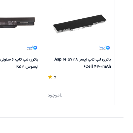
باتری لپ تاپ ایسر Aspire 5738
باتری لپ تاپ 
6Cell 4400mAh
ایسوس K53
5
ناموجود