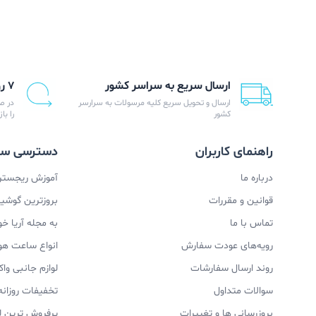
ارسال سریع به سراسر کشور
۷ روز ضمانت بازگشت
ارسال و تحویل سریع کلیه مرسولات به سرارسر
در ص
کشور
را با
راهنمای کاربران
دسترسی سر
درباره ما
آموزش ریجستری
قوانین و مقررات
بروزترین گوشیها
تماس با ما
به مجله آریا خ
رویه‌های عودت سفارش
انواع ساعت ه
روند ارسال سفارشات
لوازم جانبی و
سوالات متداول
تخفیفات روزانه
بروزرسانی ها و تغییرات
پرفروش ترین ل