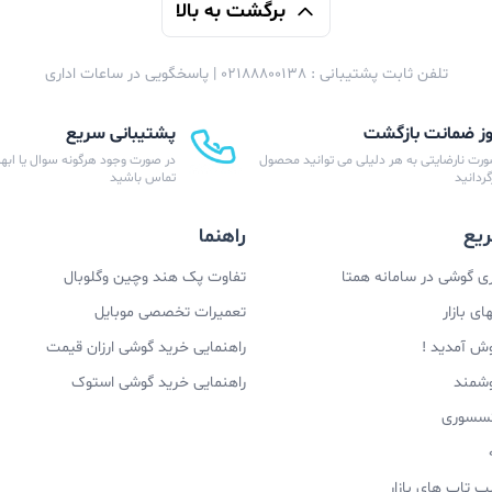
برگشت به بالا
تلفن ثابت پشتیبانی : 02188800138 | پاسخگویی در ساعات اداری
پشتیبانی سریع
ورت نارضایتی به هر دلیلی می توانید محصول
در صورت وجود هرگونه سوال یا ابهام
زگردانید
تماس باشید
یع
راهنما
 گوشی در سامانه همتا
تفاوت پک هند وچین وگلوبال
ی بازار
تعمیرات تخصصی موبایل
وش آمدید !
راهنمایی خرید گوشی ارزان قیمت
وشمند
راهنمایی خرید گوشی استوک
اکسسوری
پ تاپ های بازار