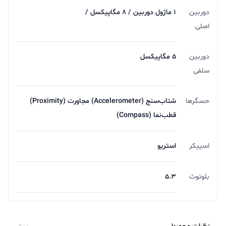
دوربین
۱ ماژول دوربین / ۸ مگاپیکسل /
اصلی
دوربین
۵ مگاپیکسل
سلفی
حسگرها
شتاب‌سنج (Accelerometer) مجاورت (Proximity)
قطب‌نما (Compass)
اسپیکر
استریو
بلوتوث
۵.۳