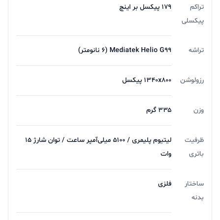
تراکم
۱۷۹ پیکسل بر اینچ
پیکسلی
تراشه
Mediatek Helio G۹۹ (۶ نانومتر)
رزولوشن
۱۳۴۰x۸۰۰ پیکسل
وزن
۳۳۵ گرم
ظرفیت
لیتیوم پلیمری / ۵۱۰۰ میلی‌آمپر ساعت / توان شارژ ۱۵
باتری
وات
ساختار
فلزی
بدنه