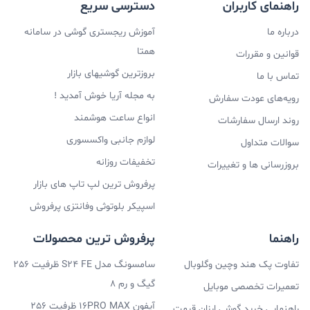
راهنمای کاربران
دسترسی سریع
درباره ما
آموزش ریجستری گوشی در سامانه
همتا
قوانین و مقررات
بروزترین گوشیهای بازار
تماس با ما
به مجله آریا خوش آمدید !
رویه‌های عودت سفارش
انواع ساعت هوشمند
روند ارسال سفارشات
لوازم جانبی واکسسوری
سوالات متداول
تخفیفات روزانه
بروزرسانی ها و تغییرات
پرفروش ترین لپ تاپ های بازار
اسپیکر بلوتوثی وفانتزی پرفروش
راهنما
پرفروش ترین محصولات
تفاوت پک هند وچین وگلوبال
سامسونگ مدل S24 FE ظرفیت 256
گیگ و رم 8
تعمیرات تخصصی موبایل
آیفون 16PRO MAX ظرفیت 256
راهنمایی خرید گوشی ارزان قیمت