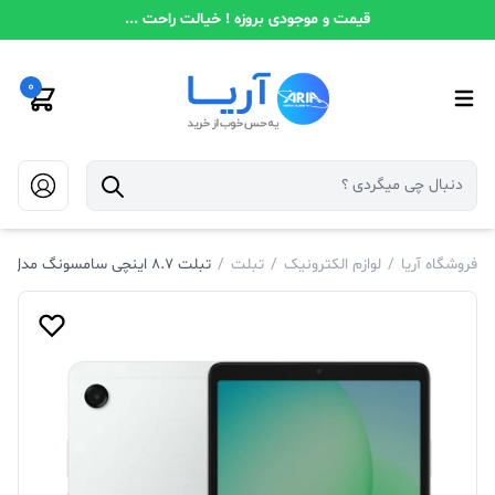
قیمت و موجودی بروزه ! خیالت راحت ...
0
فروشگاه آریا
/
لوازم الکترونیک
/
تبلت
/
تبلت ۸.۷ اینچی سامسونگ مدل Galaxy Tab A۱۱ Wi-Fi ظرفیت ۶۴ گیگابایت و رم ۴ گیگابایت