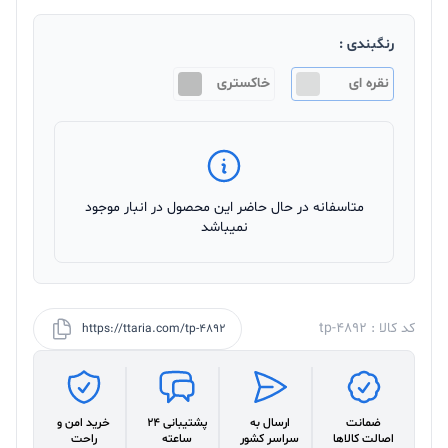
رنگبندی :
نقره ای
خاکستری
متاسفانه در حال حاضر این محصول در انبار موجود
نمیباشد
کد کالا : tp-4892
https://ttaria.com/tp-4892
ضمانت
ارسال به
پشتیبانی 24
خرید امن و
اصالت کالاها
سراسر کشور
ساعته
راحت