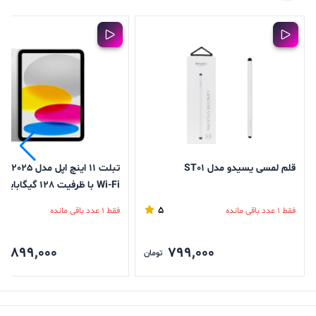
قلم لمسی یسیدو مدل ST01
تبلت 11 اینچ اپل مدل
گیگابایت
5
فقط 1 عدد باقی مانده
فقط 1 عدد باقی مانده
6,899,000
799,000
تومان