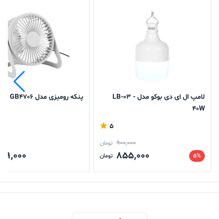
لامپ ال ای دی بوکو مدل - LB-03
پنکه رومیزی مدل GB4706
40W
5
900,000
تومان
99,000
855,000
5%
تومان