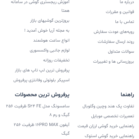
درباره ما
آموزش ریجستری گوشی در سامانه
همتا
قوانین و مقررات
بروزترین گوشیهای بازار
تماس با ما
به مجله آریا خوش آمدید !
رویه‌های عودت سفارش
انواع ساعت هوشمند
روند ارسال سفارشات
لوازم جانبی واکسسوری
سوالات متداول
تخفیفات روزانه
بروزرسانی ها و تغییرات
پرفروش ترین لپ تاپ های بازار
اسپیکر بلوتوثی وفانتزی پرفروش
راهنما
پرفروش ترین محصولات
تفاوت پک هند وچین وگلوبال
سامسونگ مدل S24 FE ظرفیت 256
گیگ و رم 8
تعمیرات تخصصی موبایل
آیفون 16PRO MAX ظرفیت 256
راهنمایی خرید گوشی ارزان قیمت
گیگ
راهنمایی خرید گوشی استوک