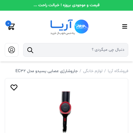
قیمت و موجودی بروزه ! خیالت راحت ...
0
فروشگاه آریا
/
لوازم خانگی
/
جاروشارژی عصایی یسیدو مدل EC32