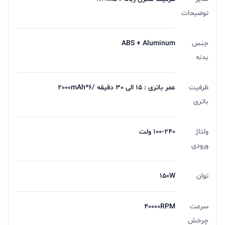
توضیحات
جنس
ABS + Aluminum
بدنه
ظرفیت
عمر باتری : 15 الی 30 دقیقه /2000mAh*6
باتری
ولتاژ
100-240 ولت
ورودی
توان
150W
سرعت
40000RPM
چرخش