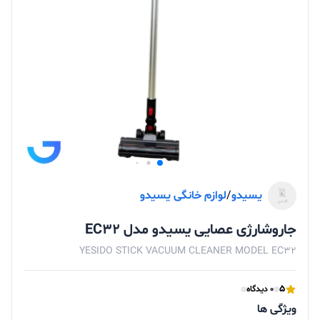
یسیدو
/
لوازم خانگی یسیدو
جاروشارژی عصایی یسیدو مدل EC32
YESIDO STICK VACUUM CLEANER MODEL EC32
5
0 دیدگاه
ویژگی ها