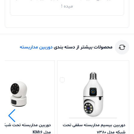
میده !
محصولات بیشتر از دسته بندی
دوربین مداربسته
دوربین بیسیم مداربسته سقفی تحت
دوربین مداربسته تحت شبکه 
شبکه مدل v380
مدل KM16