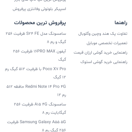
اسپیکر بلوتوثی وفانتزی پرفروش
راهنما
پرفروش ترین محصولات
تفاوت پک هند وچین وگلوبال
سامسونگ مدل S24 FE ظرفیت 256
گیگ و رم 8
تعمیرات تخصصی موبایل
آیفون 16PRO MAX ظرفیت 256
راهنمایی خرید گوشی ارزان قیمت
گیگ
راهنمایی خرید گوشی استوک
Poco X7 Pro با ظرفیت 512 گیگ رم
12 گیگ
Redmi Note 14 Pro 4G حافظه 512
رم 12
سامسونگ A15 4G ظرفیت 256
گیگابایت رم 8
Samsung Galaxy A55 5G ظرفیت
256 گیگ رم 8