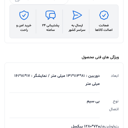
ضمانت
ارسال به
پشتیبانی 24
خرید امن و
اصالت کالاها
سراسر کشور
ساعته
راحت
ویژگی های فنی محصول
ابعاد
دوربین : 81*113*131 میلی متر / نمایشگر : 17*81*161
میلی متر
نوع
بی سیم
اتصال
رزولوشن‌های
720*1280 پیکسل