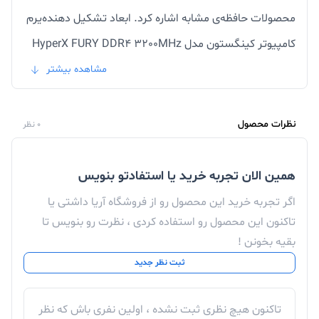
محصولات حافظه‌ی مشابه اشاره کرد. ابعاد تشکیل دهنده‌یرم
کامپیوتر کینگستون مدل HyperX FURY DDR4 3200MHz
CL16 Dual Channel ظرفیت 16 گیگابایت
مشاهده بیشتر
0.254×3.048×13.208 سانتی‌متر است . نسل جدید ،
پرسرعت و کم مصرف DDR4 در HyperX FURY به کار رفته که
نظرات محصول
0 نظر
تنها 1.65 ولت انرژی را به مصرف می‌رساند که در مقایسه با
DDR3 مقدار بسیار کمی می‌باشد ، هم چنین DDR4 از 288
همین الان تجربه خرید یا استفادتو بنویس
پین بهره می‌برد. فرکانس رم 3200 مگاهرتزی در HyperX
اگر تجربه خرید این محصول رو از فروشگاه آریا داشتی یا
تاکنون این محصول رو استفاده کردی ، نظرت رو بنویس تا
FURY فرکانس بالا و مناسبی برای استفاده در کامپیوتر‌های
بقیه بخونن !
حرفه‌ای می‌باشد. پیکربندی حافظه بصورت دوکاناله سرعت
ثبت نظر جدید
بیشتری به انتقال و نیز پردازش اطلاعات می‌دهد و این
سرعت ناشی از همکاری کانال ‌های دوتایی با یکدیگر می‌باشد ،
تاکنون هیچ نظری ثبت نشده ، اولین نفری باش که نظر