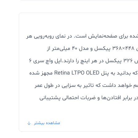
 ابعاد در نظر گرفته شده برای صفحه‌نمایش است. در نمای رو‌به‌رویی هر
دو ساعت به صفحه‌نمایش مستطیلی شکلی مجهز شده‌اند. مدل 44 میلی‌متر از صفحه‌نمایش 1.78 اینچ با رزولوشن 448×368 پیکسل و مدل 40 میلی‌متر از
صفحه‌نمایش 1.57 اینچ با رزولوشن 394×324 پیکسل استفاده شده . صفحه‌نمایش برای هر دو مدل توانایی نمایش 326 پیکسل در هر اینچ را دارند.اپل واچ سری 6
یکی از با‌کیفیت‌ترین صفحات نمایش مجهز شده است. زمانی کیفیت بسیار بالای این صفحه‌نمایش خواهد داشت که بدانید به پنل Retina LTPO OLED مجهز شده
پنل‌های LCD ارائه می‌کند، صرفه انرژی کمتری هم خواهد داشت که تاثیر به سزایی در طول عمر
Sap از صفحه‌نمایش این ساعت هوشمند در برابر افتادن‌ها و ضربات احتمالی پشتیبانی
 خورشید هم، وضوح تصویر عالی و با‌کیفیتی را از صفحه‌نمایش
مشاهده بیشتر
 آبی مثل شنا استفاده کنید و نگران آسیب رسیدن