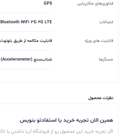
فناوری‌های مکان‌یابی
GPS
اتصالات
Bluetooth WiFi ۳G ۴G LTE
قابلیت های ویژه
قابلیت مکالمه از طریق بلوتوث
حسگرها
شتاب‌سنج (Accelerometer) ژیروسکوپ (Gyro) قطب‌نما (Compass) گام شمار شمارنده ضربان قلب (Heart Rate)
نظرات محصول
همین الان تجربه خرید یا استفادتو بنویس
اگر تجربه خرید این محصول رو از فروشگاه آریا داشتی یا تا