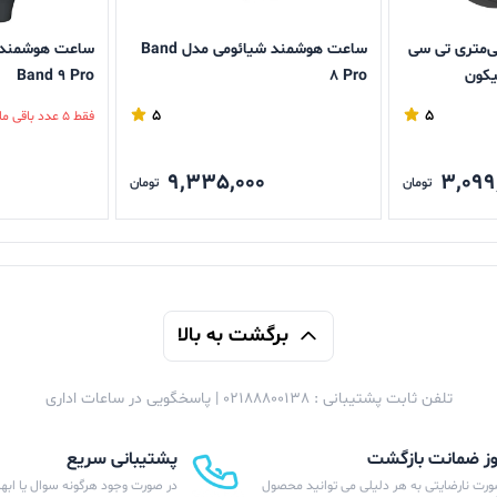
شمند 45 میلی‌متری تی سی
ساعت هوشمند شیائومی مدل Band
Band 9 Pro
8 Pro
5
5
فقط 5 عدد باقی مانده
9,335,000
3,099
تومان
تومان
برگشت به بالا
تلفن ثابت پشتیبانی : 02188800138 | پاسخگویی در ساعات اداری
پشتیبانی سریع
ورت نارضایتی به هر دلیلی می توانید محصول
در صورت وجود هرگونه سوال یا ابهام