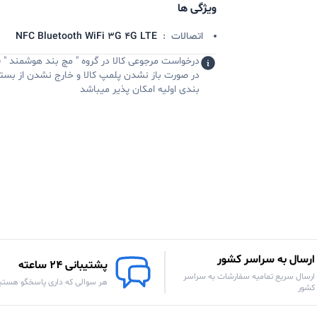
ویژگی ها
اتصالات
:
NFC Bluetooth WiFi ۳G ۴G LTE
درخواست مرجوعی کالا در گروه " مچ بند هوشمند " 
در صورت باز نشدن پلمپ کالا و خارج نشدن از بست
بندی اولیه امکان پذیر میباشد
ارسال به سراسر کشور
پشتیبانی 24 ساعته
ارسال سریع تمامیه سفارشات به سراسر
هر سوالی که داری پاسخگو هستی
کشور