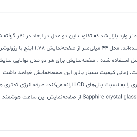
سری 6 هم در دو مدل با ابعاد 44 و 40 میلی‌متر وارد بازار شد که تفاوت این دو مدل در
است. استفاده از پنل اولد نه تنها کیفیت بسیار بهتری را به نسبت 
مفید به ازای هر بار شارژ 100 درصدی خواهد داشت. phire crystal glass
ای 1000 نیت باعث شده تا در شرایط نوری متنوع و حتی زیر تابش مستقیم نور
 راحت از این ساعت هوشمند در شرایط جوی متنوع و ورزش‌های