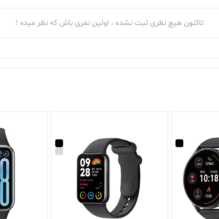
تاکنون هیچ نظری ثبت نشده ، اولین نفری باش که نظر میده !