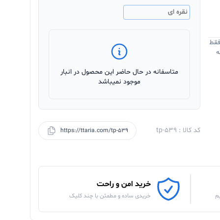
نقره ای
فقط
ه
متاسفانه در حال حاضر این محصول در انبار
موجود نمیباشد
کد کالا : tp-539
https://ttaria.com/tp-539
خرید امن و راحت
م
خریدی ساده و مطمئن با چند کلیک