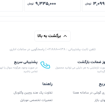
9,335,000
3,099
تومان
تومان
برگشت به بالا
تلفن ثابت پشتیبانی : 02188800138 | پاسخگویی در ساعات اداری
پشتیبانی سریع
ورت نارضایتی به هر دلیلی می توانید محصول
در صورت وجود هرگونه سوال یا ابهام
زگردانید
تماس باشید
یع
راهنما
 گوشی در سامانه همتا
تفاوت پک هند وچین وگلوبال
ی بازار
تعمیرات تخصصی موبایل