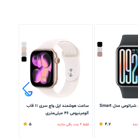
ساعت هوشمند شیائومی مدل Smart
ساعت هوشمند اپل واچ سری ۱۱ قاب
آلومینیومی 46 میلی‌متری
آلومینیومی 42 م
5
4.7
فقط 4 عدد باقی مانده
فقط 3 عدد باقی مانده