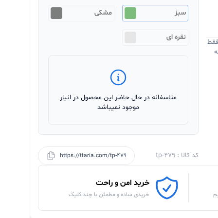
سبز
مشکی
نقره ای
فقط
ه
متاسفانه در حال حاضر این محصول در انبار
موجود نمیباشد
کد کالا : tp-479
https://ttaria.com/tp-479
خرید امن و راحت
م
خریدی ساده و مطمئن با چند کلیک