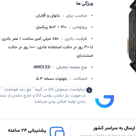
ویژگی ها
مناسب برای
:
بانوان و آقایان
رزولوشن
:
410 × 502 پیکسل
ظرفیت باتری
:
تا 30 روز در حالت استفاده عادی,- 100 روز در حالت
استندبای
نوع صفحه نمایش
:
AMOLED
اتصالات
:
بلوتوث نسخه 5.3
درخواست مرجوعی کالا در گروه " مچ بند هوشمند " 
در صورت باز نشدن پلمپ کالا و خارج نشدن از بست
بندی اولیه امکان پذیر میباشد
ارسال به سراسر کشور
پشتیبانی 24 ساعته
ارسال سریع تمامیه سفارشات به سراسر