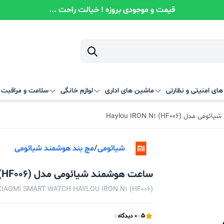
قیمت و موجودی بروزه ! خیالت راحت ...
ای امنیتی و نظارتی
ماشین های اداری
لوازم خانگی
سلامت و مراقبت
Haylou IRON N۱ (HF۰۰۶)
شیائومی
/
مچ بند هوشمند شیائومی
ساعت هوشمند شیائومی مدل Haylou IRON N۱ (HF۰۰۶)
XIAOMI SMART WATCH HAYLOU IRON N1 (HF006)
5
0 دیدگاه