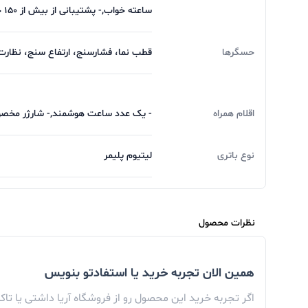
ساعته خواب,- پشتیبانی از بیش از 150 حالت ورزشی,- گام شمار,- کنترل موسیقی
حسگرها
قطب نما، فشارسنج، ارتفاع سنج، نظارت بر ضربان قلب، SpO2،
اقلام همراه
- یک عدد ساعت هوشمند,- شارژر مخصوص,
نوع باتری
لیتیوم پلیمر
نظرات محصول
همین الان تجربه خرید یا استفادتو بنویس
اگر تجربه خرید این محصول رو از فروشگاه آریا داشتی یا تا