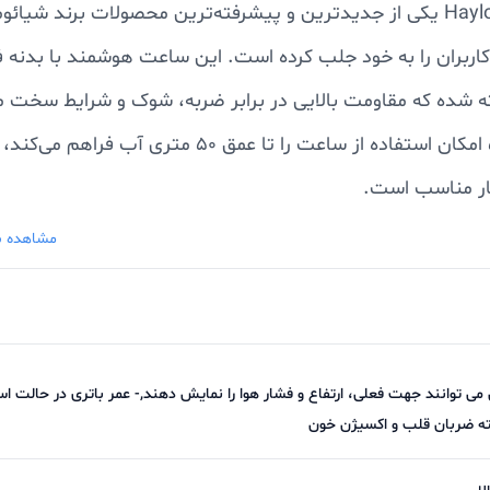
ساعت هوشمند شیائومی مدل Haylou IRON N1 (HF006) یکی از جدیدترین و پیشرفته‌ترین محصولات برند
 کاربران را به خود جلب کرده است. این ساعت هوشمند با بدنه 
ی و استاندارد نظامی MIL-STD 810H ساخته شده که مقاومت بالایی در برابر ضربه، شوک و شرایط 
دارد. همچنین، مقاومت در برابر آب با گواهی 5ATM امکان استفاده از ساعت را تا عمق 50 متر
یار مناسب است.
مشاهده ب
2.13 اینچی AMOLED با وضوح 410×502 پیکسل، کیفیت تصویر بسیار بالایی ارائه می‌دهد و نمایش
رشید نیز به راحتی قابل مشاهده است. این ویژگی باعث می‌ش
ی توانند جهت فعلی، ارتفاع و فشار هوا را نمایش دهند,- عمر باتری در حالت اس
، Haylou IRON N1 با باتری قدرتمند 850 میلی‌آمپر ساعتی خود می‌تواند تا 30 رو