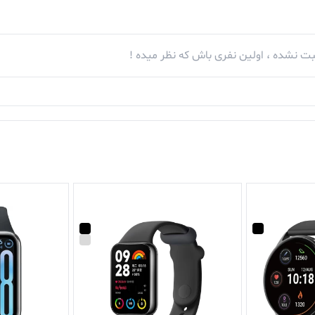
ت نشده ، اولین نفری باش که نظر میده !