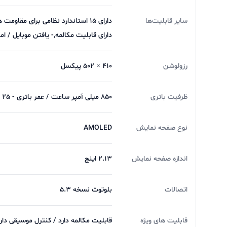
می‌توان به نبود فروشگاه اپلیکیشن مستقل اشاره کر
سایر قابلیت‌ها
دارای 15 استاندارد نظامی برای م
دارای قابلیت مکالمه,- یافتن موبایل / امکان
نصب کنند. همچنین، این مدل قابلیت سنجش مداوم 
زمانی مشخص انجام داد.
رزولوشن
410 × 502 پیکسل
ظرفیت باتری
850 میلی آمپر ساعت / عمر باتری - 25 تا 30 روز در حالت استفاده عادی,- 100 روز در حالت استندبای
صفحه‌نمایش با کیفیت و امکانات متنوع ورزشی و سل
نوع صفحه نمایش
AMOLED
هوشمند مقاوم و با قابلیت‌های حرفه‌ای هستند. اگر 
اندازه صفحه نمایش
Haylou IRON N1 می‌تواند انتخابی هوشمندانه باشد.
2.13 اینچ
اتصالات
بلوتوث نسخه 5.3
قابلیت های ویژه