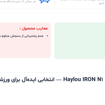
هر سوالی که داری پاسخگو هستی
کشور
معایب محصول :
عدم پشتیبانی از سنجش مداوم 
ساعت هوشمند شیائومی مدل Haylou IRON N1 (HF006) — انتخابی ایده‌آل بر