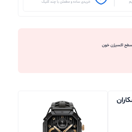
م
خریدی ساده و مطمئن با چند کلیک
سطح اکسیژن خون
ای ورزشکاران