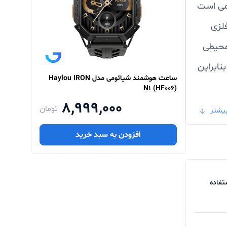
 شیائومی است
فلزی
سخت محیطی
ی آب فراهم می‌کند، بنابراین
ساعت هوشمند شیائومی مدل Haylou IRON
N۱ (HF۰۰۶)
8,999,000
تومان
یشتر
گر به
افزودن به سبد خرید
ود
تفاده
ز در حالت استفاده