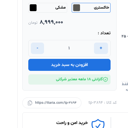
خاکستری
مشکی
8,999,000
تومان
تعداد :
850 میلی آمپر ساعت / عمر باتری - 25
-
+
افزودن به سبد خرید
گارانتی 18 ماهه معتبر شرکتی
فقط
ه
کد کالا : tp-3894
https://ttaria.com/tp-3894
خرید امن و راحت