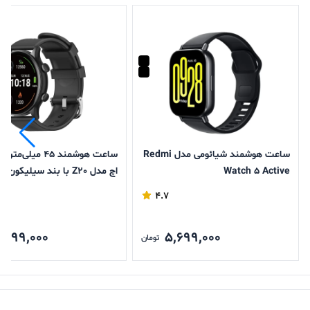
ساعت هوشمند شیائومی مدل Redmi
ساعت هوشمند 45 میلی
Watch 5 Active
اچ مدل Z20 با بند سیلیکون
4.7
,099,000
5,699,000
تومان