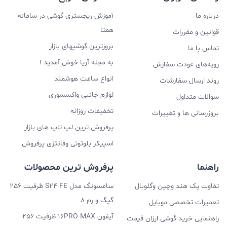
درباره ما
آموزش ریجستری گوشی در سامانه
همتا
قوانین و مقررات
بروزترین گوشیهای بازار
تماس با ما
به مجله آریا خوش آمدید !
رویه‌های عودت سفارش
انواع ساعت هوشمند
روند ارسال سفارشات
لوازم جانبی واکسسوری
سوالات متداول
تخفیفات روزانه
بروزرسانی ها و تغییرات
پرفروش ترین لپ تاپ های بازار
اسپیکر بلوتوثی وفانتزی پرفروش
راهنما
پرفروش ترین محصولات
تفاوت پک هند وچین وگلوبال
سامسونگ مدل S24 FE ظرفیت 256
گیگ و رم 8
تعمیرات تخصصی موبایل
آیفون 16PRO MAX ظرفیت 256
راهنمایی خرید گوشی ارزان قیمت