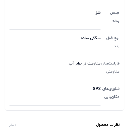
نشستن از جمله قابلیت‌های مهم این ساعت هوشمند
جنس
فلز
است.باتری لیتیوم یونی به کار رفته در این ساعت هوشمند از
بدنه
ظرفیت 270 میلی‌آمپرساعتی بهره می‌برد. با استفاده روزمره،
نوع قفل
سگکی ساده
باتری تا 10 روز شارژدهی دارد و اگر از مود Basic استفاده کنید
بند
این زمان به 14 روز افزایش می‌دهد. شارژ مجدد باتری نیز از
طریق پین‌های مغناطیسی و کابل مخصوص انجام می‌شود.
قابلیت‌های
مقاومت در برابر آب
مقاومتی
فناوری‌های
GPS
مکان‌یابی
نظرات محصول
0 نظر