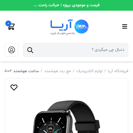
قیمت و موجودی بروزه ! خیالت راحت ...
0
فروشگاه آریا
/
لوازم الکترونیک
/
مچ بند هوشمند
/
ساعت هوشمند Mibro Color XPAW002