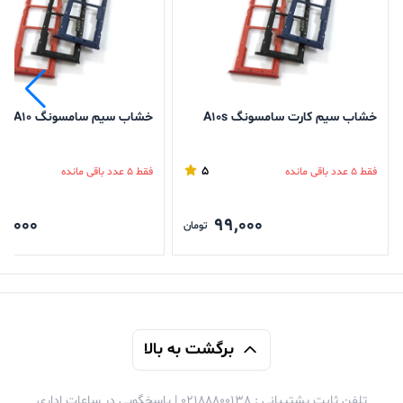
خشاب سیم کارت سامسونگ A۱۰s
خشاب سیم سامسونگ A۱۰
5
فقط 5 عدد باقی مانده
فقط 5 عدد باقی مانده
9,000
99,000
تومان
برگشت به بالا
تلفن ثابت پشتیبانی : 02188800138 | پاسخگویی در ساعات اداری