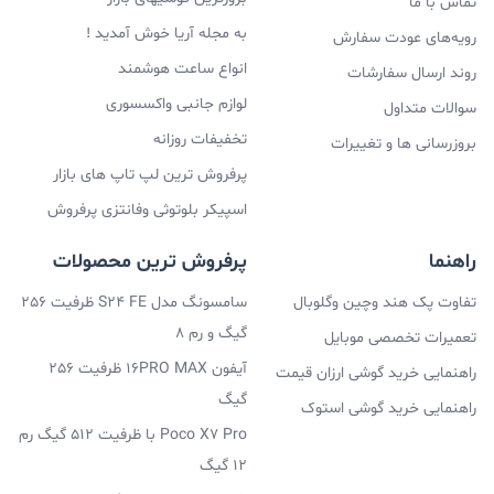
تماس با ما
به مجله آریا خوش آمدید !
رویه‌های عودت سفارش
انواع ساعت هوشمند
روند ارسال سفارشات
لوازم جانبی واکسسوری
سوالات متداول
تخفیفات روزانه
بروزرسانی ها و تغییرات
پرفروش ترین لپ تاپ های بازار
اسپیکر بلوتوثی وفانتزی پرفروش
راهنما
پرفروش ترین محصولات
تفاوت پک هند وچین وگلوبال
سامسونگ مدل S24 FE ظرفیت 256
گیگ و رم 8
تعمیرات تخصصی موبایل
آیفون 16PRO MAX ظرفیت 256
راهنمایی خرید گوشی ارزان قیمت
گیگ
راهنمایی خرید گوشی استوک
Poco X7 Pro با ظرفیت 512 گیگ رم
12 گیگ