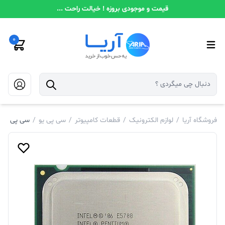
قیمت و موجودی بروزه ! خیالت راحت ...
0
فروشگاه آریا
/
لوازم الکترونیک
/
قطعات کامپیوتر
/
سی پی یو
/
سی پی یو اینتل 5700