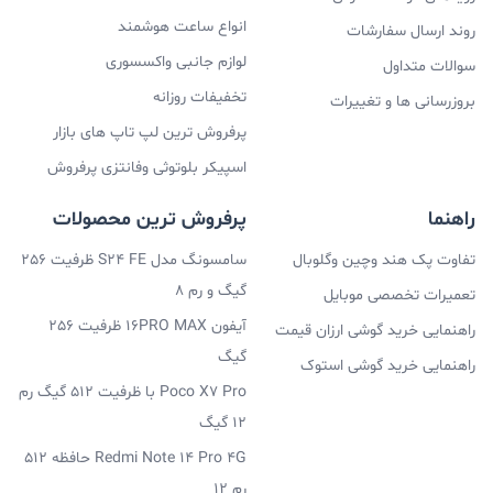
انواع ساعت هوشمند
روند ارسال سفارشات
لوازم جانبی واکسسوری
سوالات متداول
تخفیفات روزانه
بروزرسانی ها و تغییرات
پرفروش ترین لپ تاپ های بازار
اسپیکر بلوتوثی وفانتزی پرفروش
راهنما
پرفروش ترین محصولات
تفاوت پک هند وچین وگلوبال
سامسونگ مدل S24 FE ظرفیت 256
گیگ و رم 8
تعمیرات تخصصی موبایل
آیفون 16PRO MAX ظرفیت 256
راهنمایی خرید گوشی ارزان قیمت
گیگ
راهنمایی خرید گوشی استوک
Poco X7 Pro با ظرفیت 512 گیگ رم
12 گیگ
Redmi Note 14 Pro 4G حافظه 512
رم 12