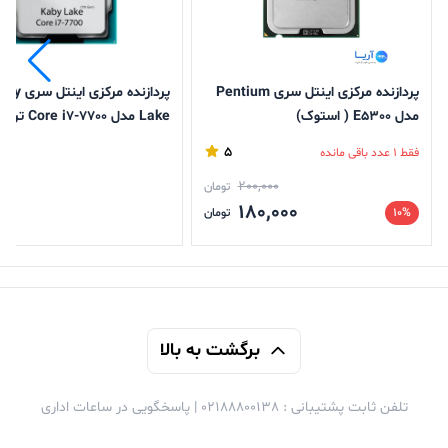
پردازنده مرکزی اینتل سری Pentium
پردازنده مرکزی اینت
مدل E5300 ( استوک)
Lake مدل Core i7-7700 
استوک)
5
فقط 1 عدد باقی مانده
200,000
تومان
180,000
ن
10%
تومان
برگشت به بالا
تلفن ثابت پشتیبانی : 02188800138 | پاسخگویی در ساعات اداری