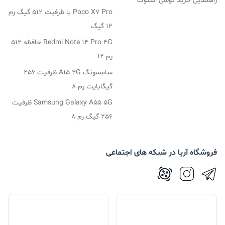
راهنمایی خرید گوشی استوک
اورجینال باشد.. جدای از کیفیت ساخت، توان خروجی نیز
Poco X7 Pro با ظرفیت 512 گیگ رم
استاندارد نیست و این موضوع به دستگاه‌تان آسیب وارد
12 گیگ
می‌کند. انواع شارژر موبایل اپل در بازار موجود است و بسته به
Redmi Note 14 Pro 4G حافظه 512
مدل گوشی و یا تبلت و لپ تاپ‌تان می‌توانید یکی از آن‌ها را
رم 12
خریداری کنید. پد شارژر اپل نیز در بازار موجود هستش و
سامسونگ A15 4G ظرفیت 256
گیگابایت رم 8
بسته به نیاز می‌توانید خرید کنید.
Samsung Galaxy A55 5G ظرفیت
256 گیگ رم 8
توان خروجی شارژر iPhone 11 Pro Max
توان خروجی یکی از مواردی است که باید به آن توجه زیادی
فروشگاه آریا در شبکه های اجتماعی
کرد. توان خروجی شارژری که خریداری می‌کنید با توان ورودی
که گوشی‌تان ساپورت می‌کند باید برابری کند و اگر کمتر و یا
بیشتر باشد می‌تواند به گوشی‌تان آسیب شدیدی وارد کند.
شارژر دیواری اپل iPhone 11 Pro Max یک شارژر با توان