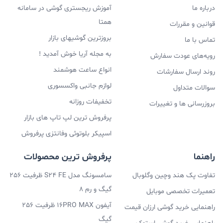
درباره ما
دست و پا بشکانند. اصولا کیفیت ساخت تمامی محصولات
آموزش ریجستری گوشی در سامانه
همتا
قوانین و مقررات
اپل بالا هستش و فرقی ندارد که چه محصولی از این برند
بروزترین گوشیهای بازار
تماس با ما
معروف خریداری می‌کنید، این محصولات همگی دارای کیفیت
به مجله آریا خوش آمدید !
رویه‌های عودت سفارش
بسیار بالایی هستند. اپل سعی کرده تا تمامی محصولاتش را
انواع ساعت هوشمند
روند ارسال سفارشات
با کیفیت بسیار بالا عرضه کنند و این کیفیت ساخت یکی از
لوازم جانبی واکسسوری
سوالات متداول
فاکتورهایی است که خریداران را به سمت خرید محصولات
تخفیفات روزانه
بروزرسانی ها و تغییرات
اپل می‌کشاند.
پرفروش ترین لپ تاپ های بازار
شارژر اپل اصل دارای کیفیت بسیار بالایی بوده و شارژرهای
اسپیکر بلوتوثی وفانتزی پرفروش
تقلبی و فیک هستند که کیفیت خوبی ندارند و راضی کننده
راهنما
پرفروش ترین محصولات
نیستند، همچنین قیمت شارژر اپل اورجینال نسبت به نمونه
تفاوت پک هند وچین وگلوبال
سامسونگ مدل S24 FE ظرفیت 256
کپی و یا تقلبی قیمت بسیار بالاتری دارد و در زمان خرید
گیگ و رم 8
تعمیرات تخصصی موبایل
قیمت شارژر اپل می‌تواند یک فاکتور برای انتخاب شارژر
آیفون 16PRO MAX ظرفیت 256
راهنمایی خرید گوشی ارزان قیمت
گیگ