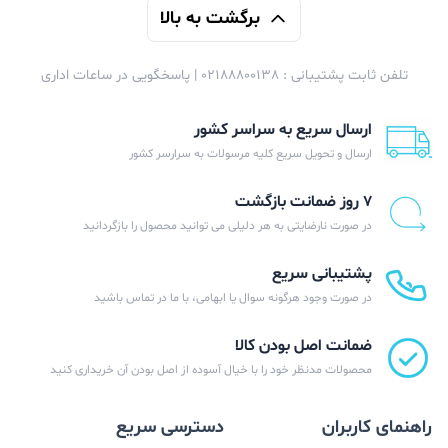
شارژرهای فیک زیادی نیز متاسفانه در بازار موجود هستند و
برگشت به بالا
بهتر است در زمان خرید شارژر موبایل اپل، حواستان به اصل
تلفن ثابت پشتیبانی : 02188800138 | پاسخگویی در ساعات اداری
بودن آن باشد.
ارسال سریع به سراسر کشور
ارسال و تحویل سریع کلیه مرسولات به سرارسر کشور
۷ روز ضمانت بازگشت
در صورت نارضایتی به هر دلیلی می توانید محصول را بازگردانید
کیفیت ساخت شارژر دیواری اپل iPhone 11 Pro
پشتیبانی سریع
Max
در صورت وجود هرگونه سوال یا ابهامی، با ما در تماس باشید
به خوبی می‌دانیم می‌دانیم که اپل به کیفیت بالای
ضمانت اصل بودن کالا
محصولاتش معروف است و همین کیفیت بالا و تکنولوژی‌های
محصولات مدنظر خود را با خیال آسوده از اصل بودن آن خریداری کنید
خاص این کمپانی باعث شده تا این برند امریکایی زبان‌زد
راهنمای کاربران
دسترسی سریع
مردم شود و خریداران برای خرید محصولات این برند خاص