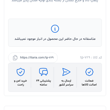
پلمپ کالا و خارج نشدن از بسته بندی اولیه امکان پذیر میباشد
متاسفانه در حال حاضر این محصول در انبار موجود نمیباشد
کد کالا : tp-729
https://ttaria.com/tp-729
ضمانت
ارسال به
پشتیبانی 24
خرید امن و
اصالت کالاها
سراسر کشور
ساعته
راحت