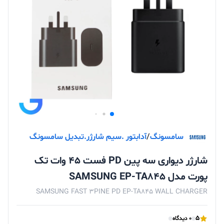
سامسونگ
/
آدابتور .سیم شارژر.تبدیل سامسونگ
شارژر دیواری سه پین PD فست 45 وات تک
پورت مدل SAMSUNG EP-TA845
SAMSUNG FAST 3PINE PD EP-TA845 WALL CHARGER
5
0 دیدگاه