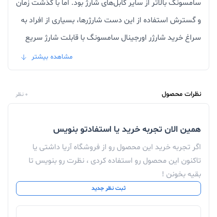
سامسونگ بالاتر از سایر کابل‌های شارژ بود. اما با گذشت زمان
و گسترش استفاده از این دست شارژرها، بسیاری از افراد به
سراغ خرید شارژر اورجینال سامسونگ با قابلت شارژ سریع
رفته‌اند. فناوری فست شارژ چند سالی است که در بین
مشاهده بیشتر
گوشی‌های کمپانی‌های بزرگ تولیدکننده گوشی تلفن همراه
مورد استفاده قرار می‌گیرد. افزایش سرعت شارژ و جلوگیری از
نظرات محصول
0 نظر
خالی شدن باتری گوشی در کوتاه مدت باعث شده که بسیاری
از کاربران در خرید لوازم جانبی گوشی سامسونگ، به سراغ
همین الان تجربه خرید یا استفادتو بنویس
استفاده از شارژرهای فست بروند. شارژرهای فست ولتاژ
اگر تجربه خرید این محصول رو از فروشگاه آریا داشتی یا
بیشتری را در زمان کمتری به گوشی وارد می‌کنند.
تاکنون این محصول رو استفاده کردی ، نظرت رو بنویس تا
بقیه بخونن !
ثبت نظر جدید
فروش
لوازم جانبی لپ تاپ
,
موبایل
و
لوازم صوتی
با پایین
ترین قیمت در فروشگاه اینترنتی آریا