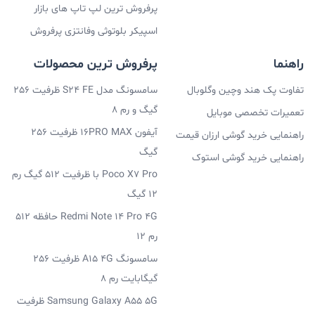
پرفروش ترین لپ تاپ های بازار
اسپیکر بلوتوثی وفانتزی پرفروش
راهنما
پرفروش ترین محصولات
تفاوت پک هند وچین وگلوبال
سامسونگ مدل S24 FE ظرفیت 256
گیگ و رم 8
تعمیرات تخصصی موبایل
آیفون 16PRO MAX ظرفیت 256
راهنمایی خرید گوشی ارزان قیمت
گیگ
راهنمایی خرید گوشی استوک
Poco X7 Pro با ظرفیت 512 گیگ رم
12 گیگ
Redmi Note 14 Pro 4G حافظه 512
رم 12
سامسونگ A15 4G ظرفیت 256
گیگابایت رم 8
Samsung Galaxy A55 5G ظرفیت