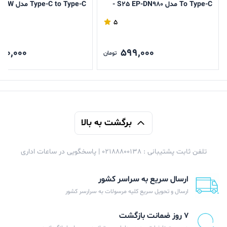
To Type-C مدل S25 EP-DN980 -
Type-C to Type-C مدل DN980 25W
درجه یک
5
80,000
599,000
تومان
برگشت به بالا
تلفن ثابت پشتیبانی : 02188800138 | پاسخگویی در ساعات اداری
ارسال سریع به سراسر کشور
ارسال و تحویل سریع کلیه مرسولات به سرارسر کشور
۷ روز ضمانت بازگشت