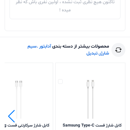
تاکنون هیچ نظری ثبت نشده ، اولین نفری باش که نظر
برای خرید شارژر دیواری PD فست 45 وات تک پورت یا سایر
میده !
محصولات از فروشگاه اینترنتی آریا با مشاورین فروش ما در
تماس باشید.
تجربه یه حس خوب از خرید ツ
محصولات بیشتر از دسته بندی
آدابتور .سیم
شارژر.تبدیل
کابل شارژ فست Samsung Type-C
کابل شارژ س