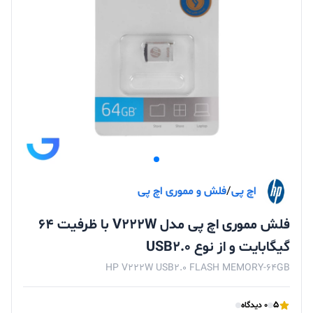
اچ پی
/
فلش و مموری اچ پی
فلش مموری اچ پی مدل V222W با ظرفیت 64
گیگابایت و از نوع USB2.0
HP V222W USB2.0 FLASH MEMORY-64GB
5
0 دیدگاه