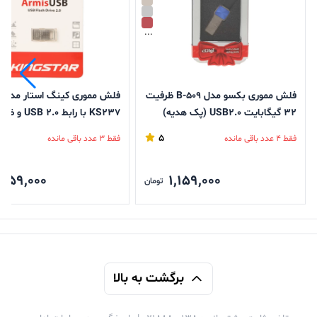
...
فلش مموری بکسو مدل B-509 ظرفیت
ف
32 گیگابایت USB2.0 (پک هدیه)
گیگابایت
5
فقط 4 عدد باقی مانده
فقط 3 عدد باقی مانده
,259,000
1,159,000
تومان
برگشت به بالا