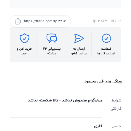
کد کالا : tp-3813
https://ttaria.com/tp-3813
ضمانت
ارسال به
پشتیبانی 24
خرید امن و
اصالت کالاها
سراسر کشور
ساعته
راحت
ویژگی های فنی محصول
شرایط
هولوگرام مخدوش نباشد - کالا شکسته نباشد
گارانتی
جنس
فلزی