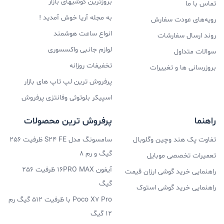
بروزترین گوشیهای بازار
تماس با ما
به مجله آریا خوش آمدید !
رویه‌های عودت سفارش
انواع ساعت هوشمند
روند ارسال سفارشات
لوازم جانبی واکسسوری
سوالات متداول
تخفیفات روزانه
بروزرسانی ها و تغییرات
پرفروش ترین لپ تاپ های بازار
اسپیکر بلوتوثی وفانتزی پرفروش
راهنما
پرفروش ترین محصولات
تفاوت پک هند وچین وگلوبال
سامسونگ مدل S24 FE ظرفیت 256
گیگ و رم 8
تعمیرات تخصصی موبایل
آیفون 16PRO MAX ظرفیت 256
راهنمایی خرید گوشی ارزان قیمت
گیگ
راهنمایی خرید گوشی استوک
Poco X7 Pro با ظرفیت 512 گیگ رم
12 گیگ