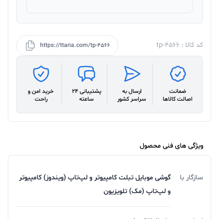
کد کالا : tp-4566
https://ttaria.com/tp-4566
ضمانت
ارسال به
پشتیبانی 24
خرید امن و
اصالت کالاها
سراسر کشور
ساعته
راحت
ویژگی های فنی محصول
سازگار با
گوشی موبایل تبلت کامپیوتر و لپ‌تاپ (ویندوز) کامپیوتر
و لپ‌تاپ (مک) تلویزیون