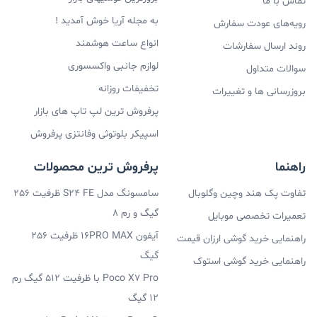
تماس با ما
به مجله آریا خوش آمدید !
رویه‌های عودت سفارش
انواع ساعت هوشمند
روند ارسال سفارشات
لوازم جانبی واکسسوری
سوالات متداول
تخفیفات روزانه
بروزرسانی ها و تغییرات
پرفروش ترین لپ تاپ های بازار
اسپیکر بلوتوثی وفانتزی پرفروش
راهنما
پرفروش ترین محصولات
تفاوت پک هند وچین وگلوبال
سامسونگ مدل S24 FE ظرفیت 256
گیگ و رم 8
تعمیرات تخصصی موبایل
آیفون 16PRO MAX ظرفیت 256
راهنمایی خرید گوشی ارزان قیمت
گیگ
راهنمایی خرید گوشی استوک
Poco X7 Pro با ظرفیت 512 گیگ رم
12 گیگ