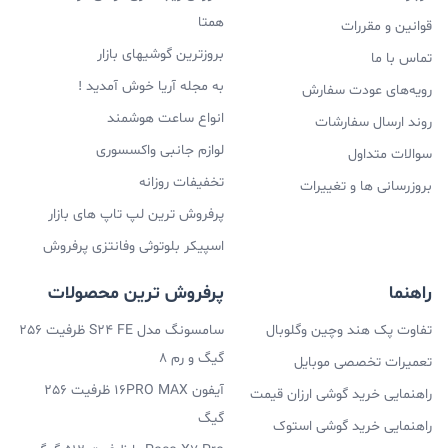
همتا
قوانین و مقررات
بروزترین گوشیهای بازار
تماس با ما
به مجله آریا خوش آمدید !
رویه‌های عودت سفارش
انواع ساعت هوشمند
روند ارسال سفارشات
لوازم جانبی واکسسوری
سوالات متداول
تخفیفات روزانه
بروزرسانی ها و تغییرات
پرفروش ترین لپ تاپ های بازار
اسپیکر بلوتوثی وفانتزی پرفروش
راهنما
پرفروش ترین محصولات
تفاوت پک هند وچین وگلوبال
سامسونگ مدل S24 FE ظرفیت 256
گیگ و رم 8
تعمیرات تخصصی موبایل
آیفون 16PRO MAX ظرفیت 256
راهنمایی خرید گوشی ارزان قیمت
گیگ
راهنمایی خرید گوشی استوک