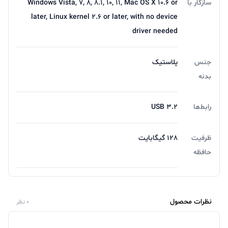
سازگار با
Windows Vista, ۷, ۸, ۸.۱, ۱۰, ۱۱, Mac OS X ۱۰.۶ or
later, Linux kernel ۲.۶ or later, with no device
driver needed
جنس
پلاستیک
بدنه
رابط‌ها
USB 3.2
ظرفیت
128 گیگابایت
حافظه
نظرات محصول
0 نظر