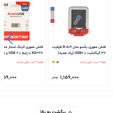
...
فلش مموری بکسو مدل B-509 ظرفیت
ف
32 گیگابایت USB2.0 (پک هدیه)
گیگابایت
5
فقط 4 عدد باقی مانده
فقط 3 عدد باقی مانده
,259,000
1,159,000
تومان
برگشت به بالا