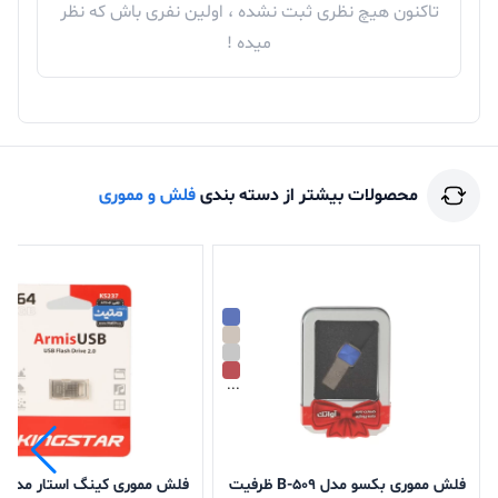
تاکنون هیچ نظری ثبت نشده ، اولین نفری باش که نظر
میده !
محصولات بیشتر از دسته بندی
فلش و مموری
...
فلش مموری بکسو مدل B-509 ظرفیت
ف