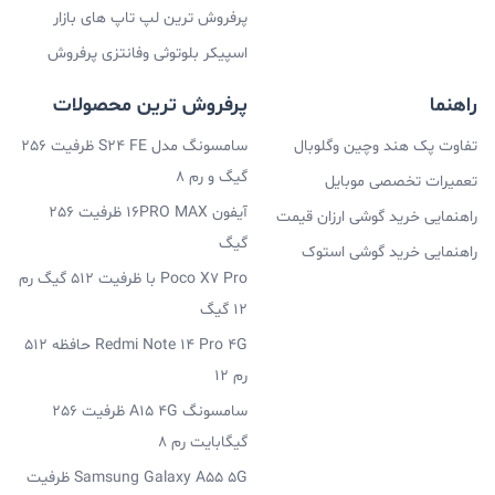
پرفروش ترین لپ تاپ های بازار
اسپیکر بلوتوثی وفانتزی پرفروش
راهنما
پرفروش ترین محصولات
تفاوت پک هند وچین وگلوبال
سامسونگ مدل S24 FE ظرفیت 256
گیگ و رم 8
تعمیرات تخصصی موبایل
آیفون 16PRO MAX ظرفیت 256
راهنمایی خرید گوشی ارزان قیمت
گیگ
راهنمایی خرید گوشی استوک
Poco X7 Pro با ظرفیت 512 گیگ رم
12 گیگ
Redmi Note 14 Pro 4G حافظه 512
رم 12
سامسونگ A15 4G ظرفیت 256
گیگابایت رم 8
Samsung Galaxy A55 5G ظرفیت