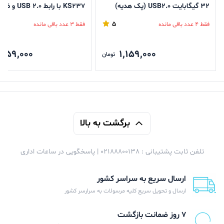
32 گیگابایت USB2.0 (پک هدیه)
گیگابایت
5
فقط 4 عدد باقی مانده
فقط 3 عدد باقی مانده
,259,000
1,159,000
تومان
برگشت به بالا
تلفن ثابت پشتیبانی : 02188800138 | پاسخگویی در ساعات اداری
ارسال سریع به سراسر کشور
ارسال و تحویل سریع کلیه مرسولات به سرارسر کشور
۷ روز ضمانت بازگشت