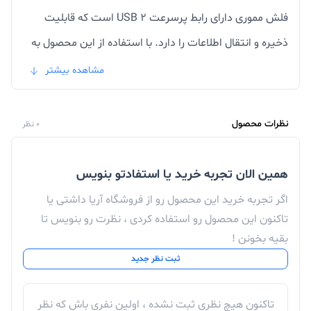
فلش مموری دارای رابط پرسرعت USB 2 است که قابلیت
ذخیره و انتقال اطلاعات را دارد. با استفاده از این محصول به
راحتی می توانید اطلاعات لازم را در هر کجا که نیاز دارید
مشاهده بیشتر
ببرید.
مشخصات فلش لوتوس مدل L701 ظرفیت 32
نظرات محصول
0 نظر
گیگابایت
فلش مموری
لوتوس مدل L701 دارای ویژگی های مهمی است
همین الان تجربه خرید یا استفادتو بنویس
که می توان به مقاومت در برابر گرد و غبار، ضد ضربه و
اگر تجربه خرید این محصول رو از فروشگاه آریا داشتی یا
مقاومت در برابر آب اشاره کرد. با استفاده از این محصول می
تاکنون این محصول رو استفاده کردی ، نظرت رو بنویس تا
بقیه بخونن !
توانید به راحتی اطلاعات مورد نیاز خود را حمل کنید و در هر
ثبت نظر جدید
کجا که بخواهید از آن استفاده کنید. این محصول از نوع
حافظه جامد است و به راحتی می توانید داده ها و برنامه های
تاکنون هیچ نظری ثبت نشده ، اولین نفری باش که نظر