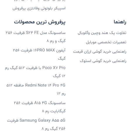
اسپیکر بلوتوثی وفانتزی پرفروش
راهنما
پرفروش ترین محصولات
تفاوت پک هند وچین وگلوبال
سامسونگ مدل S24 FE ظرفیت 256
گیگ و رم 8
تعمیرات تخصصی موبایل
آیفون 16PRO MAX ظرفیت 256
راهنمایی خرید گوشی ارزان قیمت
گیگ
راهنمایی خرید گوشی استوک
Poco X7 Pro با ظرفیت 512 گیگ رم
12 گیگ
Redmi Note 14 Pro 4G حافظه 512
رم 12
سامسونگ A15 4G ظرفیت 256
گیگابایت رم 8
Samsung Galaxy A55 5G ظرفیت
256 گیگ رم 8