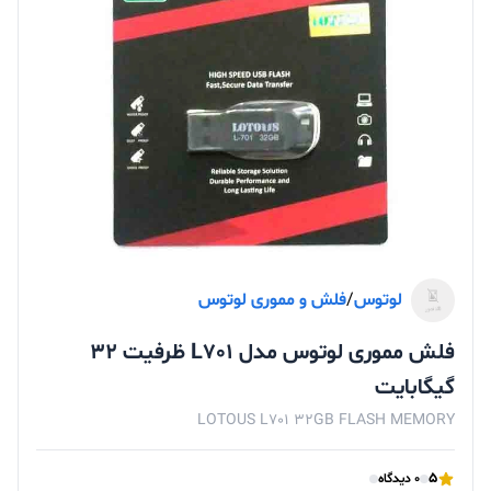
لوتوس
/
فلش و مموری لوتوس
فلش مموری لوتوس مدل L701 ظرفیت 32
گیگابایت
LOTOUS L701 32GB FLASH MEMORY
5
0 دیدگاه