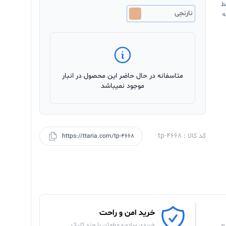
ط
نارنجی
ه
متاسفانه در حال حاضر این محصول در انبار
موجود نمیباشد
کد کالا : tp-4668
https://ttaria.com/tp-4668
خرید امن و راحت
م
خریدی ساده و مطمئن با چند کلیک