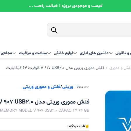
قیمت و موجودی بروزه ! خیالت راحت ...
و نظارتی
ماشین های اداری
لوازم خانگی
سلامت و مراقبت
مجله‌ی آ
لش و مموری
/
فلش مموری وریتی مدل V 907 USB2.0 ظرفیت 64 گیگابایت
وریتی
/
فلش و مموری وریتی
فلش مموری وریتی مدل V 907 USB2.0 ظرفیت 64 گیگابایت
 MEMORY MODEL V 907 USB2.0 CAPACITY 64 GB
5
0 دیدگاه