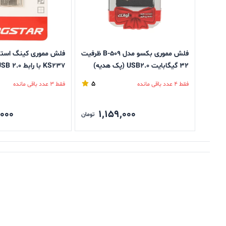
فلش مموری بکسو مدل B-509 ظرفیت
32 گیگابایت USB2.0 (پک هدیه)
گیگابایت
5
فقط 4 عدد باقی مانده
فقط 3 عدد باقی مانده
,000
1,159,000
تومان