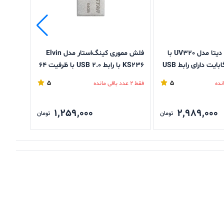
فلش مموری ای دیتا مدل UV320 با
فلش مموری کینگ‌استار مدل Elvin
ظرفیت 128 گیگابایت دارای رابط‌ USB
KS236 با رابط USB 2.0 با ظرفیت 64
گیگابایت
گیگابای
5
5
فقط 2 عدد باقی مانده
فقط 2 عدد باقی مانده
1,259,000
2,989,000
تومان
تومان