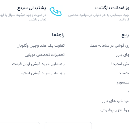
پشتیبانی سریع
ورت نارضایتی به هر دلیلی می توانید محصول
در صورت وجود هرگونه سوال یا ابهام
زگردانید
تماس باشید
یع
راهنما
 گوشی در سامانه همتا
تفاوت پک هند وچین وگلوبال
ی بازار
تعمیرات تخصصی موبایل
وش آمدید !
راهنمایی خرید گوشی ارزان قیمت
وشمند
راهنمایی خرید گوشی استوک
اکسسوری
پ تاپ های بازار
 وفانتزی پرفروش