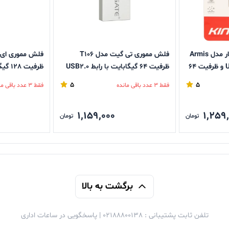
فلش مموری کینگ‌ استار مدل Armis
فلش مموری تی گیت مدل T106
KS237 با رابط USB 2.0 و ظرفیت 64
ظرفیت 64 گیگابایت با رابط USB2.0
3.1
5
5
فقط 3 عدد باقی مانده
فقط 3 عدد باقی مانده
1,159,000
1,259
تومان
تومان
برگشت به بالا
تلفن ثابت پشتیبانی : 02188800138 | پاسخگویی در ساعات اداری