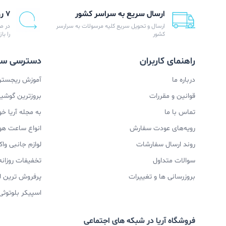
ارسال سریع به سراسر کشور
۷ روز ضمانت بازگشت
ارسال و تحویل سریع کلیه مرسولات به سرارسر
در ص
کشور
را با
راهنمای کاربران
دسترسی سر
درباره ما
آموزش ریجستری
قوانین و مقررات
بروزترین گوشیها
تماس با ما
به مجله آریا خ
رویه‌های عودت سفارش
انواع ساعت ه
روند ارسال سفارشات
لوازم جانبی و
سوالات متداول
تخفیفات روزانه
بروزرسانی ها و تغییرات
پرفروش ترین ل
اسپیکر بلوتوثی
فروشگاه آریا در شبکه های اجتماعی