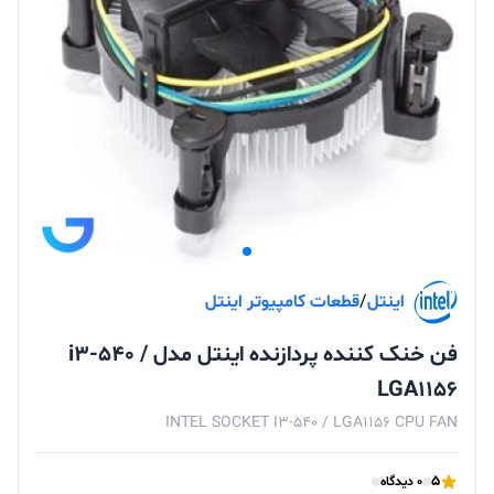
اینتل
/
قطعات کامپیوتر اینتل
فن خنک کننده پردازنده اینتل مدل i3-540 /
LGA1156
INTEL SOCKET I3-540 / LGA1156 CPU FAN
5
0 دیدگاه