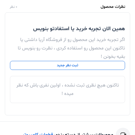
ولتاژ کاری در آن برابر با 12 ولت است. فن پردازنده‌ی اینتل با
نظرات محصول
0 نظر
سوکت‌های LGA1156, LGA1155, LGA1151, LGA1150,
LGA775 شرکت اینتل و AM4 , AM3+, AM2+ , FM2+ ,
همین الان تجربه خرید یا استفادتو بنویس
FM1 سازگار است.
اگر تجربه خرید این محصول رو از فروشگاه آریا داشتی یا
تاکنون این محصول رو استفاده کردی ، نظرت رو بنویس تا
بقیه بخونن !
ثبت نظر جدید
تاکنون هیچ نظری ثبت نشده ، اولین نفری باش که نظر
میده !