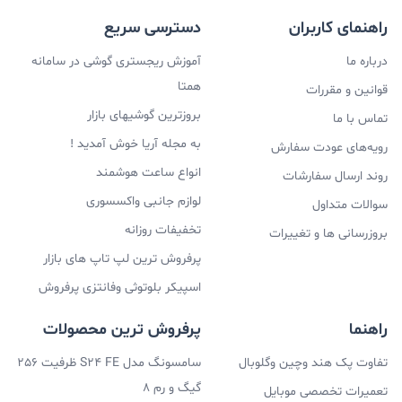
راهنمای کاربران
دسترسی سریع
درباره ما
آموزش ریجستری گوشی در سامانه
همتا
قوانین و مقررات
بروزترین گوشیهای بازار
تماس با ما
به مجله آریا خوش آمدید !
رویه‌های عودت سفارش
انواع ساعت هوشمند
روند ارسال سفارشات
لوازم جانبی واکسسوری
سوالات متداول
تخفیفات روزانه
بروزرسانی ها و تغییرات
پرفروش ترین لپ تاپ های بازار
اسپیکر بلوتوثی وفانتزی پرفروش
راهنما
پرفروش ترین محصولات
تفاوت پک هند وچین وگلوبال
سامسونگ مدل S24 FE ظرفیت 256
گیگ و رم 8
تعمیرات تخصصی موبایل