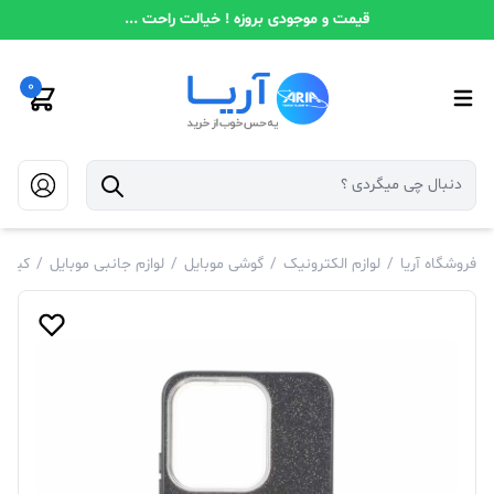
قیمت و موجودی بروزه ! خیالت راحت ...
0
فروشگاه آریا
/
لوازم الکترونیک
/
گوشی موبایل
/
لوازم جانبی موبایل
/
کیف و