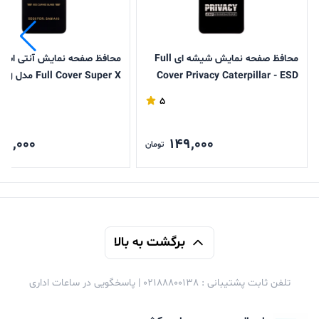
محافظ صفحه نمایش شیشه ای Full
محافظ صفحه نمایش آنتی است
Cover Privacy Caterpillar - ESD
r Super X
مدل Samsung Galaxy A17 / A16 /
Galaxy A17 / A16 / A26
5
A26
49,000
149,000
تومان
برگشت به بالا
تلفن ثابت پشتیبانی : 02188800138 | پاسخگویی در ساعات اداری