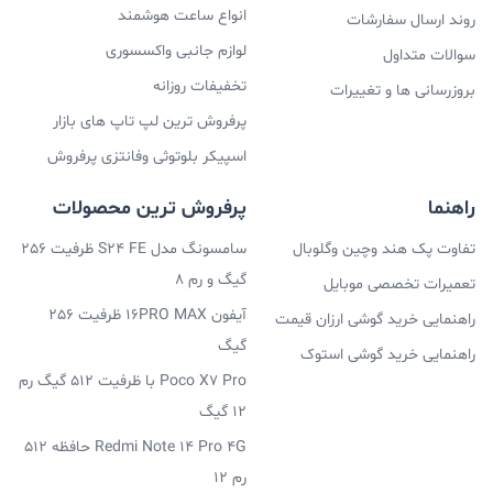
انواع ساعت هوشمند
روند ارسال سفارشات
لوازم جانبی واکسسوری
سوالات متداول
تخفیفات روزانه
بروزرسانی ها و تغییرات
پرفروش ترین لپ تاپ های بازار
اسپیکر بلوتوثی وفانتزی پرفروش
راهنما
پرفروش ترین محصولات
تفاوت پک هند وچین وگلوبال
سامسونگ مدل S24 FE ظرفیت 256
گیگ و رم 8
تعمیرات تخصصی موبایل
آیفون 16PRO MAX ظرفیت 256
راهنمایی خرید گوشی ارزان قیمت
گیگ
راهنمایی خرید گوشی استوک
Poco X7 Pro با ظرفیت 512 گیگ رم
12 گیگ
Redmi Note 14 Pro 4G حافظه 512
رم 12