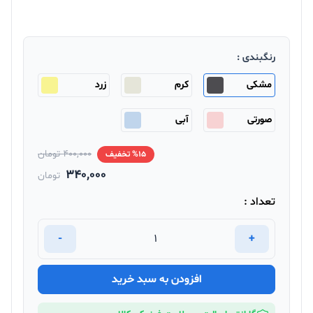
رنگبندی :
مشکی
کرم
زرد
صورتی
آبی
400,000 تومان
%15 تخفیف
340,000
تومان
تعداد :
-
+
افزودن به سبد خرید