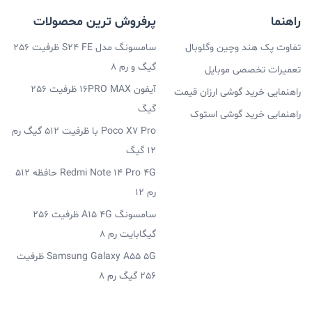
راهنما
پرفروش ترین محصولات
تفاوت پک هند وچین وگلوبال
سامسونگ مدل S24 FE ظرفیت 256
گیگ و رم 8
تعمیرات تخصصی موبایل
آیفون 16PRO MAX ظرفیت 256
راهنمایی خرید گوشی ارزان قیمت
گیگ
راهنمایی خرید گوشی استوک
Poco X7 Pro با ظرفیت 512 گیگ رم
12 گیگ
Redmi Note 14 Pro 4G حافظه 512
رم 12
سامسونگ A15 4G ظرفیت 256
گیگابایت رم 8
Samsung Galaxy A55 5G ظرفیت
256 گیگ رم 8