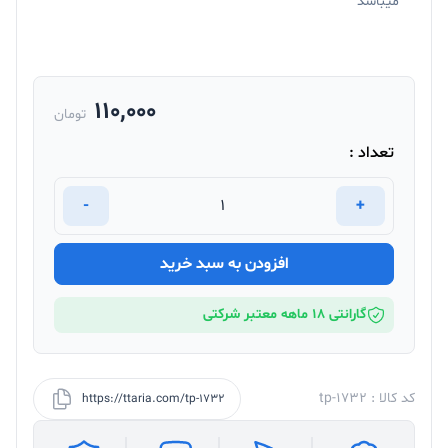
میباشد
110,000
تومان
تعداد :
-
+
افزودن به سبد خرید
گارانتی 18 ماهه معتبر شرکتی
کد کالا : tp-1732
https://ttaria.com/tp-1732