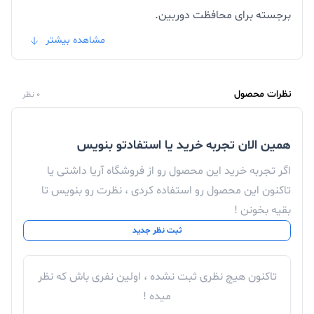
برجسته برای محافظت دوربین.
فروش
لوازم جانبی موبایل
با پایین ترین قیمت در فروشگاه
مشاهده بیشتر
اینترنتی آریا
برای قاب سیلیکونی Xiaomi Poco F5 Pro یا سایر
نظرات محصول
0 نظر
محصولات از فروشگاه اینترنتی آریا با مشاورین فروش ما در
تماس باشید.
همین الان تجربه خرید یا استفادتو بنویس
تجربه یه حس خوب از خرید ツ
اگر تجربه خرید این محصول رو از فروشگاه آریا داشتی یا
تاکنون این محصول رو استفاده کردی ، نظرت رو بنویس تا
بقیه بخونن !
ثبت نظر جدید
تاکنون هیچ نظری ثبت نشده ، اولین نفری باش که نظر
میده !