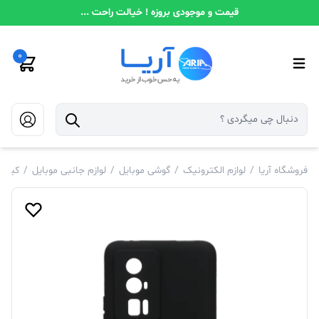
قیمت و موجودی بروزه ! خیالت راحت ...
0
فروشگاه آریا
/
لوازم الکترونیک
/
گوشی موبایل
/
لوازم جانبی موبایل
/
کیف و