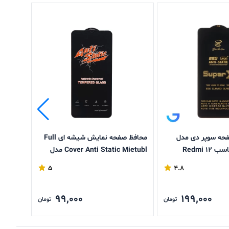
حه سوپر دی مدل
محافظ صفحه نمایش شیشه ای Full
گلس مح
Anti Static مناسب Redmi 12
Cover Anti Static Mietubl مدل
oco C61
Xiaomi Redmi 14C / Poco C75
/
5
4.8
99,000
199,000
تومان
تومان