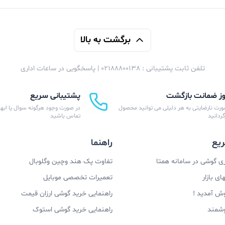
برگشت به بالا
تلفن ثابت پشتیبانی : 02188800138 | پاسخگویی در ساعات اداری
پشتیبانی سریع
ورت نارضایتی به هر دلیلی می توانید محصول
در صورت وجود هرگونه سوال یا ابهام
زگردانید
تماس باشید
یع
راهنما
 گوشی در سامانه همتا
تفاوت پک هند وچین وگلوبال
ی بازار
تعمیرات تخصصی موبایل
وش آمدید !
راهنمایی خرید گوشی ارزان قیمت
وشمند
راهنمایی خرید گوشی استوک