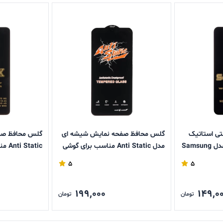
تی استاتیک
گلس محافظ صفحه نمایش شیشه ای
گلس محافظ صف
Full Cover Super X مدل Samsung
مدل Anti Static مناسب برای گوشی
G
های A15 / A25 / A24 / M34 / F34
Redmi 13 / Poco M6 Pro
5
5
199,000
149,0
تومان
تومان