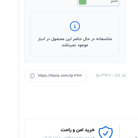
سبز
متاسفانه در حال حاضر این محصول در انبار
موجود نمیباشد
کد کالا : tp-3926
https://ttaria.com/tp-3926
خرید امن و راحت
م
خریدی ساده و مطمئن با چند کلیک