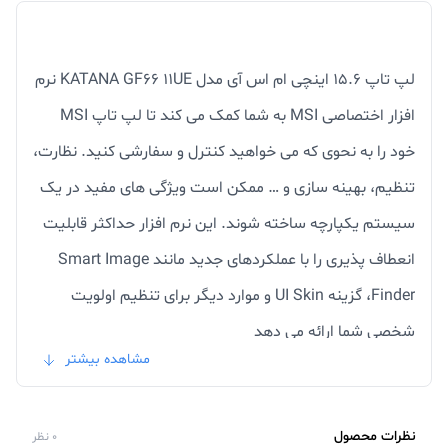
لپ تاپ 15.6 اینچی ام اس آی مدل KATANA GF66 11UE نرم
افزار اختصاصی MSI به شما کمک می کند تا لپ تاپ MSI
خود را به نحوی که می خواهید کنترل و سفارشی کنید. نظارت،
تنظیم، بهینه سازی و … ممکن است ویژگی های مفید در یک
سیستم یکپارچه ساخته شوند. این نرم افزار حداکثر قابلیت
انعطاف پذیری را با عملکردهای جدید مانند Smart Image
Finder، گزینه UI Skin و موارد دیگر برای تنظیم اولویت
شخصی شما ارائه می دهد
مشاهده بیشتر
لپ تاپ ام اس آی مدل KATANA GF66 11UE دارای یک
پردازنده قدرتمند Comet Lake i7 و حافظه رم 16 گیگابایت
نظرات محصول
0 نظر
است. از جمله قابلیت‌های مهم نوت بوک گیمینگ KATANA