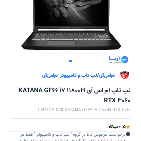
ام‌اس‌آی
/
لپ تاپ و کامپیوتر ام‌اس‌آی
لپ تاپ ام اس آی KATANA GF66 i7 11800H
RTX 3060
LAPTOP MSI KATANA GF66 I7 11800H RTX 3060
5
0 دیدگاه
درخواست مرجوعی کالا در گروه " لپ تاپ و کامپیوتر " فقط در
صورت باز نشدن پلمپ کالا و خارج نشدن از بسته بندی اولیه