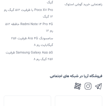
گیگ
راهنمایی خرید گوشی استوک
آورده است. مک بوک پرو 13 اینچی همچنین دارای یک وب
Poco X7 Pro با ظرفیت 512 گیگ رم
12 گیگ
کم 720p ارتقا یافته، یک SSD فوق العاده سریع و طراحی
Redmi Note 14 Pro 4G حافظه 512
شیک می‌باشد
رم 12
سامسونگ A15 4G ظرفیت 256
گیگابایت رم 8
Samsung Galaxy A55 5G ظرفیت
256 گیگ رم 8
فروشگاه آریا در شبکه های اجتماعی