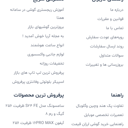
پردازنده های گرافیکی GeForce RTX ™ 30 عملکرد قدرتمندی
درباره ما
آموزش ریجستری گوشی در سامانه
را برای گیمرها و سازندگان ارائه می دهند. آنها از Ampere-
همتا
قوانین و مقررات
معماری RTX نسل دوم NVIDIA-با هسته های RT جدید،
بروزترین گوشیهای بازار
تماس با ما
هسته های Tensor و چند پردازنده قوی برای واقعی ترین
به مجله آریا خوش آمدید !
رویه‌های عودت سفارش
انواع ساعت هوشمند
گرافیک های حرفه ای و ویژگی های پیشرفته هوش مصنوعی
روند ارسال سفارشات
لوازم جانبی واکسسوری
سوالات متداول
استفاده می کنند. NVIDIA DLSS یک فناوری هوش مصنوعی
تخفیفات روزانه
بروزرسانی ها و تغییرات
پیشگامانه است که با استفاده از هسته های تنسوری پردازش
پرفروش ترین لپ تاپ های بازار
هوش مصنوعی اختصاصی در GeForce RTX ، نرخ فریم را با
اسپیکر بلوتوثی وفانتزی پرفروش
کیفیت تصویر بدون نقص افزایش می دهد. این به شما این
راهنما
پرفروش ترین محصولات
امکان را می دهد تا تنظیمات و وضوح تصویر را برای تجربه
تفاوت پک هند وچین وگلوبال
سامسونگ مدل S24 FE ظرفیت 256
بصری باورنکردنی افزایش دهید. انقلاب هوش مصنوعی به
گیگ و رم 8
تعمیرات تخصصی موبایل
بازی رسیده است.
آیفون 16PRO MAX ظرفیت 256
راهنمایی خرید گوشی ارزان قیمت
اپل نوار لمسی و همچنین حسگر Touch ID را به مک بوک پرو