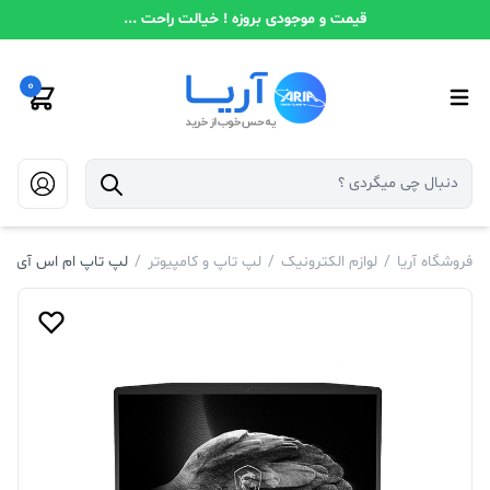
قیمت و موجودی بروزه ! خیالت راحت ...
0
فروشگاه آریا
/
لوازم الکترونیک
/
لپ تاپ و کامپیوتر
/
لپ تاپ ام اس آی KATANA GF66 i7 11800H RTX 3060