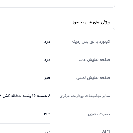
دوربین HD 1080p ب
همزمان است که استفاده از آن به امری لذت‌بخش تب
ویژگی های فنی محصول
فروش
لوازم جانبی لپ تاپ
,
موبایل
و
لوازم صوتی
با 
کیبورد با نور پس زمینه
دارد
باشید.
تجربه یه حس خوب از خرید ツ
صفحه نمایش مات
دارد
صفحه نمایش لمسی
خیر
سایر توضیحات پردازنده مرکزی
۸ هسته ۱۶ رشته حافظه کش L۳ معادل ۱۶ مگابایت و کش L۲ معادل ۴ مگابایت توان مصرفی: ۱۵ وات
نسبت تصویر
16:9
WiFi
دارد