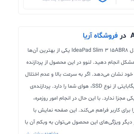
فروشگاه آریا
برند لنوو لپ تاپ‌های متعددی را برای کاربری عمومی و مالتی‌مدیا به بازار عرضه کرده که لپ تاپ 15.6 اینچی لنوو مدل IdeaPad Slim 3 15ABR8 یکی از بهترین آن‌ها
مشکل انجام دهید. لنوو در این محصول از پردازنده
4.5 گیگاهرتز، عملکرد بسیاری خوبی را از خود نشان می‌دهد. اگر به سرعت بالا و عدم اختلال
در انجام فعالیت‌های خود اهمیت می‌دهید، این محصول با رم هشت گیگابایتی از نوع DDR4 و حافظه داخلی 512 گیگابایتی از نوع SSD، هوای شما را دارد. پردازنده‌ی
IdeaPad  از نوع Radeon Graphics است که حافظه‌ی گرافیکی مجزا ندارد. با این حال در انجام امور روزمره،
ذکور با صفحه نمایش 15.6 اینچی از نوع IPS، زاویه دید وسیعی را برای کاربر فراهم می‌کند. این صفحه نمایش با
ناامیدی شما نمی‌شود. از دیگر ویژگی‌های این محصول می‌توان به وبکم آن با
مشاهده بیشتر