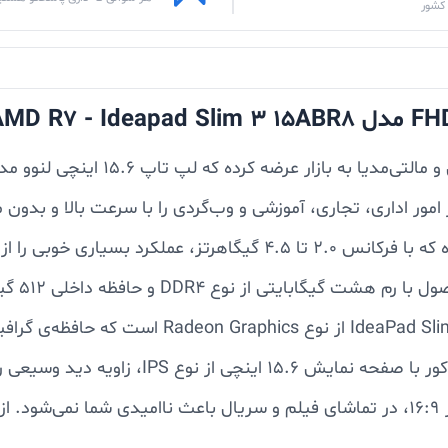
کشور
مور اداری، تجاری، آموزشی و وب‌گردی را با سرعت بالا و بدون 
هشت هسته‌ای Ryzen 7 مدل 7730U استفاده کرده که با فرکانس 2.0 تا 
گرافیکی لپ تاپ 15.6 اینچی لنوو مدل Slim 3 15ABR8
شاهد عملکرد قابل قبولی از آن هستیم. لپ تاپ م
دقت 1080 × 1920 پیکسل - Full HD و نسبت تصویر 16:9، در تماشای فیلم و سریال باعث 