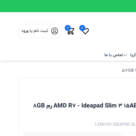
0
0
ثبت نام یا ورود
ریا
تماس با ما
لپ تاپ لنوو 15.6 اینچی FHD مدل AMD R7 - Ideapad Slim 3 15ABR8 رم 8GB
LENOVO IDEAPAD SLI