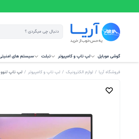
گوشی موبایل
لپ تاپ و کامپیوتر
تبلت
سیستم‌ های امنیتی 
فروشگاه آریا
/
لوازم الکترونیک
/
لپ تاپ و کامپیوتر
/
لپ تاپ لنوو 15.6 اینچی FHD مدل AMD R7 - Ideapad Slim 3 15ABR8 رم 8GB حافظه 2GB SSD