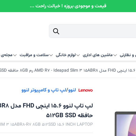
قیمت و موجودی بروزه ! خیالت راحت ...
و نظارتی
ماشین های اداری
لوازم خانگی
سلامت و مراقبت
مجله‌ی آ
51
لنوو
/
لپ تاپ و کامپیوتر لنوو
حافظه 512GB SSD
M 3 15ABR8-R7 8GB 512SSD 15.6 INCH LAPTOP