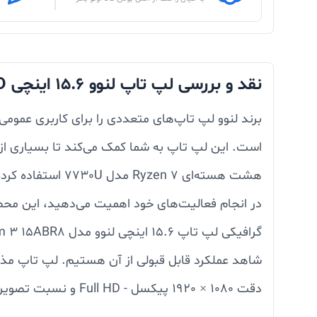
نقد و بررسی لپ تاپ لنوو 15.6 اینچی FHD مدل AMD R7 - Ideapad Slim 3 15ABR8 در
است. این لپ تاپ به شما کمک می‌کند تا بسیاری از ا