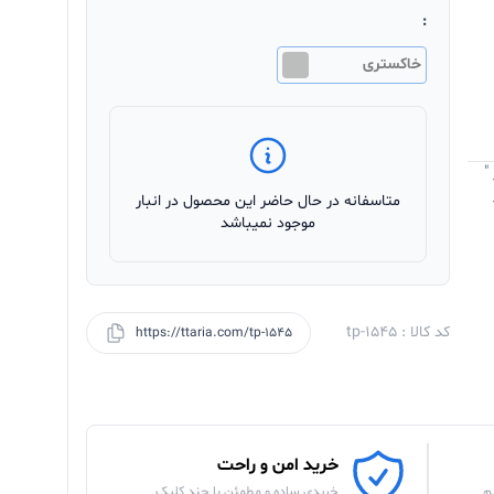
:
خاکستری
"
متاسفانه در حال حاضر این محصول در انبار
موجود نمیباشد
کد کالا : tp-1545
https://ttaria.com/tp-1545
خرید امن و راحت
م
خریدی ساده و مطمئن با چند کلیک