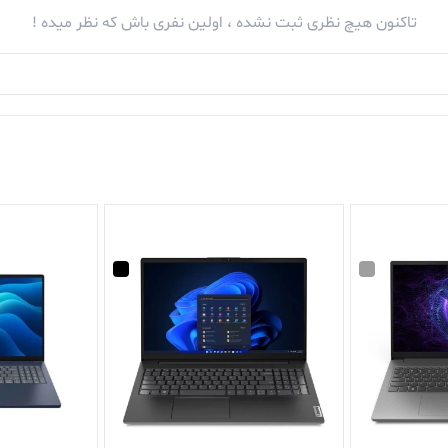
تاکنون هیچ نظری ثبت نشده ، اولین نفری باش که نظر میده !