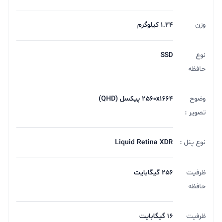
وزن
1.24 کیلوگرم
نوع
SSD
حافظه
وضوح
2560x1664 پیکسل (QHD)
تصویر :
نوع پنل :
Liquid Retina XDR
ظرفیت
256 گیگابایت
حافظه
ظرفیت
16 گیگابایت