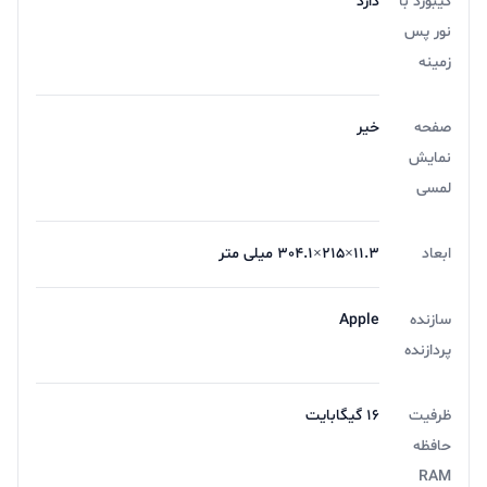
کیبورد با
دارد
نور پس
زمینه
صفحه
خیر
نمایش
لمسی
ابعاد
11.3×215×304.1 میلی متر
سازنده
Apple
پردازنده
ظرفیت
۱۶ گیگابایت
حافظه
RAM