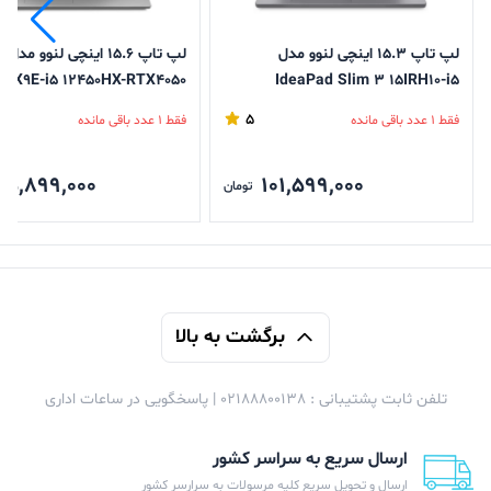
لپ تاپ 15.3 اینچی لنوو مدل
لپ ت
IAX9E-i5 12450HX-RTX4050
IdeaPad Slim 3 15IRH10-i5
13420H-Backlit با ظرفیت 512GB
-8GB DDR5-512GB SSD-IPS
5
فقط 1 عدد باقی مانده
فقط 1 عدد باقی مانده
SSD و رم 8GB
65,899,000
101,599,000
تومان
برگشت به بالا
تلفن ثابت پشتیبانی : 02188800138 | پاسخگویی در ساعات اداری
ارسال سریع به سراسر کشور
ارسال و تحویل سریع کلیه مرسولات به سرارسر کشور