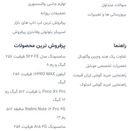
لوازم جانبی واکسسوری
سوالات متداول
تخفیفات روزانه
بروزرسانی ها و تغییرات
پرفروش ترین لپ تاپ های بازار
اسپیکر بلوتوثی وفانتزی پرفروش
راهنما
پرفروش ترین محصولات
تفاوت پک هند وچین وگلوبال
سامسونگ مدل S24 FE ظرفیت 256
گیگ و رم 8
تعمیرات تخصصی موبایل
آیفون 16PRO MAX ظرفیت 256
راهنمایی خرید گوشی ارزان قیمت
گیگ
راهنمایی خرید گوشی استوک
Poco X7 Pro با ظرفیت 512 گیگ رم
12 گیگ
Redmi Note 14 Pro 4G حافظه 512
رم 12
سامسونگ A15 4G ظرفیت 256