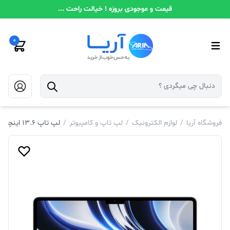
قیمت و موجودی بروزه ! خیالت راحت ...
0
فروشگاه آریا
/
لوازم الکترونیک
/
لپ تاپ و کامپیوتر
/
لپ تاپ 13.6 اینچی اپل مدل MacBook Air MC7X4 2022 LLA-M2-16GB RAM-256GB SSD