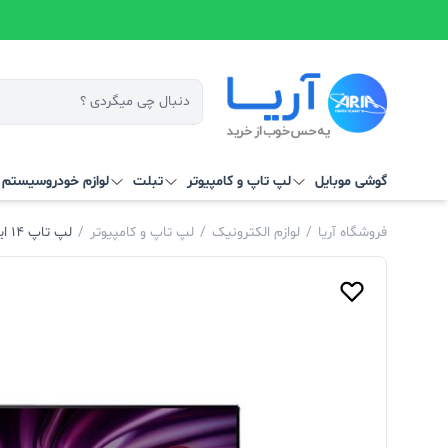
گوشی موبایل
لپ تاپ و کامپیوتر
تبلت
لوازم خودرو
سیستم‌ ه
فروشگاه آریا
/
لوازم الکترونیک
/
لپ تاپ و کامپیوتر
/
لپ تاپ 14 اینچی هوآوی مدل MateBook X PRO 2020