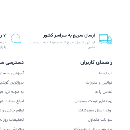
ارسال سریع به سراسر کشور
۷ روز ضمانت بازگشت
ارسال و تحویل سریع کلیه مرسولات به سرارسر
در ص
کشور
را با
راهنمای کاربران
دسترسی سر
درباره ما
آموزش ریجستری
قوانین و مقررات
بروزترین گوشیها
تماس با ما
به مجله آریا خ
رویه‌های عودت سفارش
انواع ساعت ه
روند ارسال سفارشات
لوازم جانبی و
سوالات متداول
تخفیفات روزانه
بروزرسانی ها و تغییرات
پرفروش ترین ل