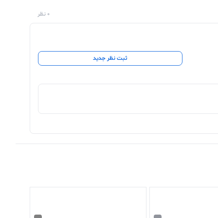
0 نظر
 Finger Print یا همان حسگر اثر انگشت قرار داده شده ، تا خیال کاربر خود را از امنیت لپ تاپش
ثبت نظر جدید