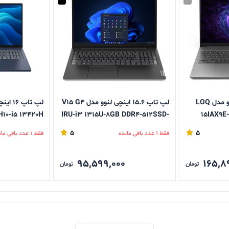
لپ تاپ 15.6 اینچی لنوو مدل LOQ
لپ تاپ 15.6 اینچی لنوو مدل V15 G4
IRU-i3 1315U-8GB DDR4-512SSD-
15IAX9E
6GB-8GB D
TN - کاستوم شده
512گیگابایت و رم 8گیگابایت SSD
5
5
فقط 1 عدد باقی مانده
فقط 1 عدد باقی مانده
95,599,000
165,8
تومان
تومان