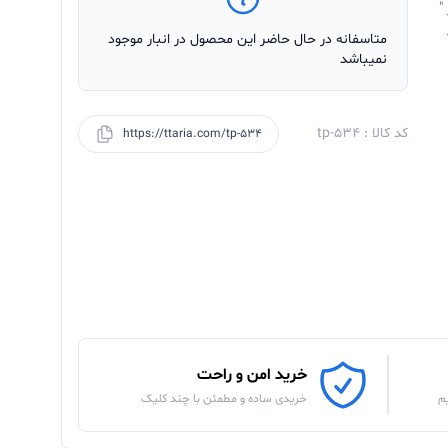
"
متاسفانه در حال حاضر این محصول در انبار موجود
نمیباشد
کد کالا : tp-534
https://ttaria.com/tp-534
خرید امن و راحت
م
خریدی ساده و مطمئن با چند کلیک