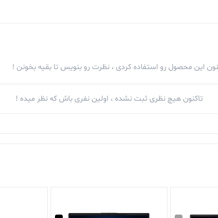
همچون اپل پرداخته است.
در کنار دکمه وبکم روی دکمه پاور لپ تاپ MateBook X Pro قابلیت
کنون این محصول رو استفاده کردی ، نظرت رو بنویس تا بقیه بخونن !
تاکنون هیچ نظری ثبت نشده ، اولین نفری باش که نظر میده !