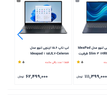
لپ تاپ 16 اینچی لنوو مدل IdeaPad
لپ تاپ ۱۵.۶ اینچی لنوو مدل
Slim 3 16IRH10-i5 13420H ظرفیت
Ideapad ۱ ۱۵IJL۷-Celeron
IRU۸-i۳
B SSD-
N۴۵۰۰-۸GB DDR۴-۲۵۶GB SSD-TN
5
5
فقط 1 عدد باقی مانده
فقط 1 عدد باقی مانده
TN
62,499,000
111,399,000
تومان
تومان