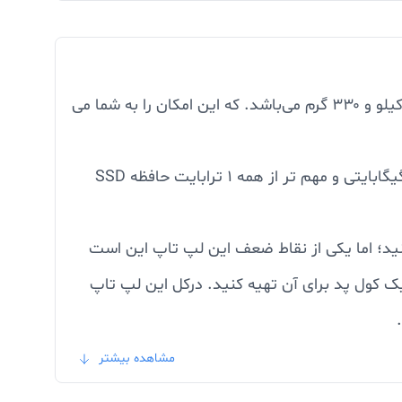
این لپ تاپ دارای طراحی بسیار ظریف درعین حال مقاوم می‌باشد. ابعاد آن ۳۰۴۲۱۷۱۴٫۶ میلی‌متر و وزن آن حدود ۱ کیلو و ۳۳۰ گرم می‌باشد. که این امکان را به شما می
لپ تاپ هوآوی مدل MateBook X Pro با پردازنده اینتل core i7 سری ۱۰، پردازنده گرافیکی انویدیا MX250، رم ۱۶ گیگابایتی و مهم تر از همه ۱ ترابایت حافظه SSD
ید؛ اما یکی از نقاط ضعف‌ این لپ تاپ این است
یک کول پد برای آن تهیه کنید. درکل این لپ تاپ
هوآوی آمده برای هرچه ظریف‌تر و نازک‌تر کردن صفحه نمایش لپ تاپ MateBook X Pro، دوربین وبکم آن را به صورت یک کلید روی کیبورد، بین کلیدهای F6 و F7،
مشاهده بیشتر
 این لپ تاپ دارای طراحی خوب و کیفیت بالای