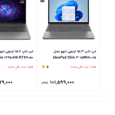
لپ تاپ 15.3 اینچی لنوو مدل
-i5 12450HX-RTX4050
IdeaPad Slim 3 15IRH10-i5
13420H-Backlit با ظرفیت 512GB
DR5-512GB SSD-IPS
5
فقط 1 عدد باقی مانده
فقط 1 عدد باقی مانده
SSD و رم 8GB
99,000
101,599,000
تومان