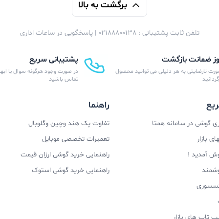
برگشت به بالا
تلفن ثابت پشتیبانی : 02188800138 | پاسخگویی در ساعات اداری
پشتیبانی سریع
ورت نارضایتی به هر دلیلی می توانید محصول
در صورت وجود هرگونه سوال یا ابهام
زگردانید
تماس باشید
یع
راهنما
 گوشی در سامانه همتا
تفاوت پک هند وچین وگلوبال
ی بازار
تعمیرات تخصصی موبایل
وش آمدید !
راهنمایی خرید گوشی ارزان قیمت
وشمند
راهنمایی خرید گوشی استوک
اکسسوری
پ تاپ های بازار