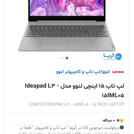
لنوو
/
لپ تاپ و کامپیوتر لنوو
لپ تاپ 15 اینچی لنوو مدل Ideapad L3 -
15IML05
LENOVO IDEAPAD L3 - 15IML05 - 15 INCH LAPTOP
5
0 دیدگاه
درخواست مرجوعی کالا در گروه " لپ تاپ و کامپیوتر " فقط در
صورت باز نشدن پلمپ کالا و خارج نشدن از بسته بندی اولیه