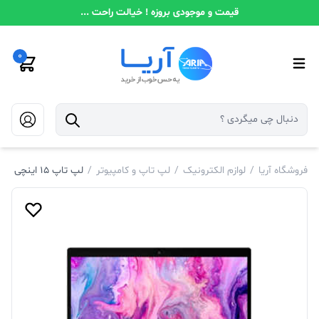
قیمت و موجودی بروزه ! خیالت راحت ...
0
فروشگاه آریا
/
لوازم الکترونیک
/
لپ تاپ و کامپیوتر
/
لپ تاپ 15 اینچی لنوو مدل Ideapad L3 - 15IML05