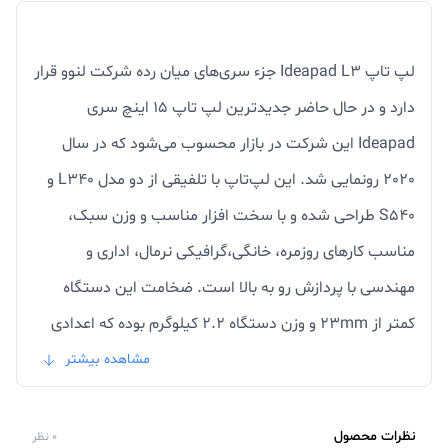
لپ تاپ Ideapad L3 جزء سری‌های میان رده شرکت لنوو قرار
دارد و در حال حاضر جدیدترین لپ تاپ 15 اینچ سری
Ideapad این شرکت در بازار محسوب می‌شود که در سال
2020 رونمایی شد. این لپ‌تاپ با تلفیقی از دو مدل L340 و
S540 طراحی شده و با سخت افزار مناسب و وزن سبک،
مناسب کارهای روزمره، خانگی،گرافیکی نرمال، اداری و
مهندسی با پردازش رو به بالا است. ضخامت این دستگاه
کمتر از 23mm و وزن دستگاه 2.2 کیلوگرم بوده که اعدادی
متوسط برای یک لپ‌تاپ 15 اینچی میان رده محسوب
مشاهده بیشتر
می‌شوند و ازاین حیث گزینه نسبتا مناسبی برای کسانی که
حمل و نقل زیادی با دستگاه خود دارند. در این لپ تاپ از یک
نظرات محصول
0 نظر