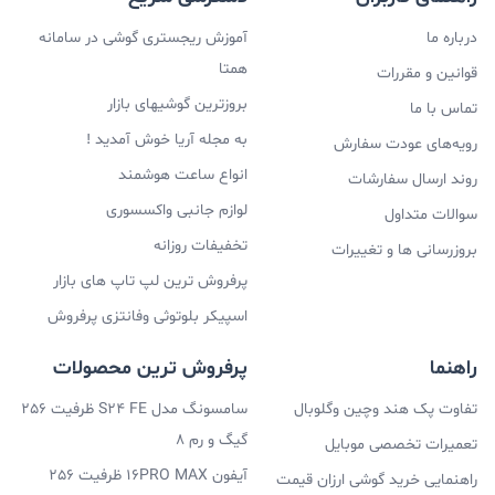
درباره ما
آموزش ریجستری گوشی در سامانه
همتا
قوانین و مقررات
بروزترین گوشیهای بازار
تماس با ما
به مجله آریا خوش آمدید !
رویه‌های عودت سفارش
انواع ساعت هوشمند
روند ارسال سفارشات
لوازم جانبی واکسسوری
سوالات متداول
تخفیفات روزانه
بروزرسانی ها و تغییرات
پرفروش ترین لپ تاپ های بازار
اسپیکر بلوتوثی وفانتزی پرفروش
راهنما
پرفروش ترین محصولات
تفاوت پک هند وچین وگلوبال
سامسونگ مدل S24 FE ظرفیت 256
گیگ و رم 8
تعمیرات تخصصی موبایل
آیفون 16PRO MAX ظرفیت 256
راهنمایی خرید گوشی ارزان قیمت