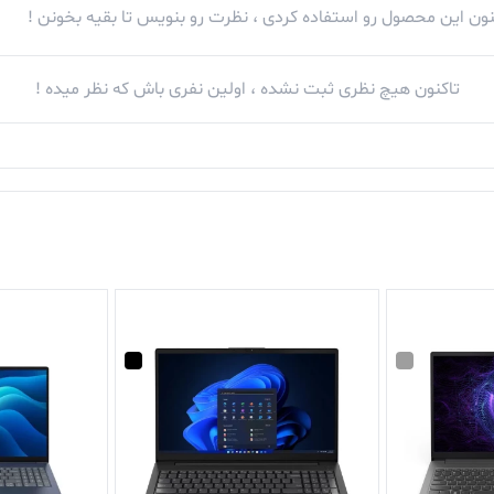
کنون این محصول رو استفاده کردی ، نظرت رو بنویس تا بقیه بخونن !
تاکنون هیچ نظری ثبت نشده ، اولین نفری باش که نظر میده !