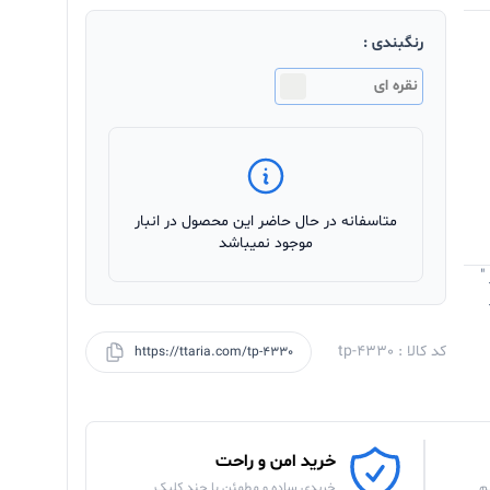
رنگبندی :
نقره ای
متاسفانه در حال حاضر این محصول در انبار
موجود نمیباشد
"
کد کالا : tp-4330
https://ttaria.com/tp-4330
خرید امن و راحت
م
خریدی ساده و مطمئن با چند کلیک