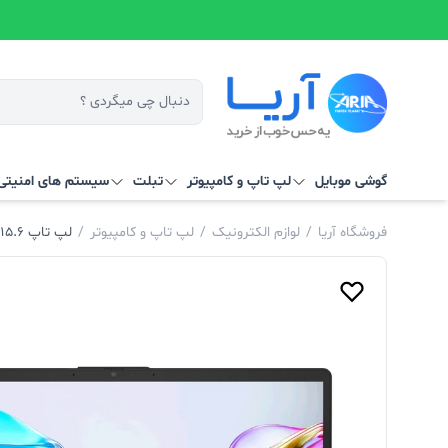
گوشی موبایل
لپ تاپ و کامپیوتر
تبلت
سیستم‌ های امنیتی 
فروشگاه آریا
/
لوازم الکترونیک
/
لپ تاپ و کامپیوتر
/
لپ تاپ 15.6 اینچی اچ‌ پی مدل fc0171nia-15-Athlon 7120U-8GB LPDDR5 3200MHz-512GB SSD-TFT(کاستوم)