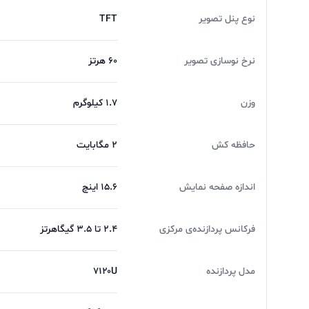
نوع پنل تصویر
TFT
نرخ نوسازی تصویر
۶۰ هرتز
وزن
۱.۷ کیلوگرم
حافظه کش
۲ مگابایت
اندازه صفحه نمایش
۱۵.۶ اینچ
فرکانس پردازنده‌ی مرکزی
۲.۴ تا ۳.۵ گیگاهرتز
مدل پردازنده
۷۱۲۰U