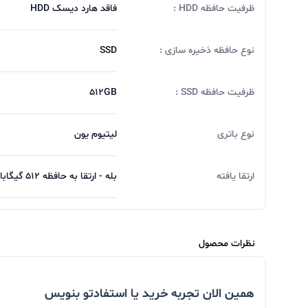
ظرفیت حافظه HDD :
فاقد هارد دیسک HDD
نوع حافظه ذخیره سازی :
SSD
ظرفیت حافظه SSD :
512GB
نوع باتری
لیتیوم یون
ارتقا یافته
بله - ارتقا به حافظه 512 گیگابایت
نظرات محصول
همین الان تجربه خرید یا استفادتو بنویس