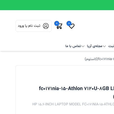
0
0
ثبت نام یا ورود
قبت
مجله‌ی آریا
تماس با ما
اینچی اچ‌ پی مدل fc0171nia-15-Athlon 7120U-8GB LPDDR5
HP 15.6-INCH LAPTOP MODEL FC0171NIA-15-ATH