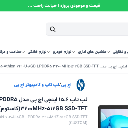
قیمت و موجودی بروزه ! خیالت راحت ...
و نظارتی
ماشین های اداری
لوازم خودرو
لوازم خانگی
سلامت و مرا
اچ پی
/
لپ تاپ و کامپیوتر اچ پی
لپ تاپ 15.6 
3200MHz-512GB SSD-TFT(کاستوم)
LON 7120U-8GB LPDDR5 3200MHZ-512GB SSD-TFT
(CUSTOM)