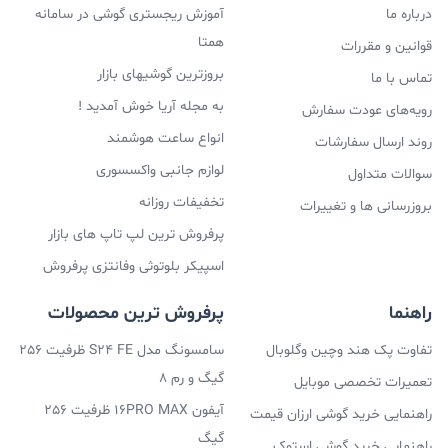
درباره ما
آموزش ریجستری گوشی در سامانه
سازندگان را ملزم می کند تا از قطعات با کیفیت تر و با دوام
همتا
قوانین و مقررات
تر استفاده کنند.
بروزترین گوشیهای بازار
تماس با ما
به مجله آریا خوش آمدید !
رویه‌های عودت سفارش
انواع ساعت هوشمند
روند ارسال سفارشات
لوازم جانبی واکسسوری
سوالات متداول
تخفیفات روزانه
بروزرسانی ها و تغییرات
پرفروش ترین لپ تاپ های بازار
اسپیکر بلوتوثی وفانتزی پرفروش
راهنما
پرفروش ترین محصولات
تفاوت پک هند وچین وگلوبال
سامسونگ مدل S24 FE ظرفیت 256
گیگ و رم 8
تعمیرات تخصصی موبایل
آیفون 16PRO MAX ظرفیت 256
راهنمایی خرید گوشی ارزان قیمت
گیگ
راهنمایی خرید گوشی استوک