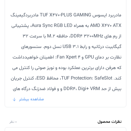
مادربرد ایسوس TUF X470-PLUS GAMING مادربردگیمینگ
AMD X470 ATX به همراه Aura Sync RGB LED، پشتیبانی
از رم های DDR4 3200MHz، حافظه M.2 با سرعت 32
گیگابیت درثانیه و رابط USB 3.1 نسل دوم. سنسورهای
نظارت بر دمای GPU و Fan Xpert 4: اطمینان خواهیدداشت
که هرفن دارای برترین عملکرد بوده و نویز صوتی را کنترل می
کند. TUF Protection: SafeSlot، محافظ ESD، کنترل جریان
بیش از حد DDR4، Digi+ VRM و و فولاد ضدزنگ درگاه های
I/O برای قابلیت اطمینان در دراز مدت. اجزای TUF درجه
مشاهده بیشتر
نظامی: TUF LANGuard، چوک های TUF، خازن های TUF و
ماسفت های TUF برای نهایت دوام. صوت منحصر به فرد و
نظرات محصول
0 نظر
سفارشی DTS: موقعیت دشمنان را به هدست های استریو