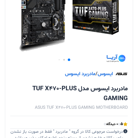
ایسوس
/
مادربرد ایسوس
مادربرد ایسوس مدل TUF X470-PLUS
GAMING
ASUS TUF X470-PLUS GAMING MOTHERBOARD
5
0 دیدگاه
درخواست مرجوعی کالا در گروه " مادربرد " فقط در صورت باز نشدن
پلمپ کالا و خارج نشدن از بسته بندی اولیه امکان پذیر میباشد