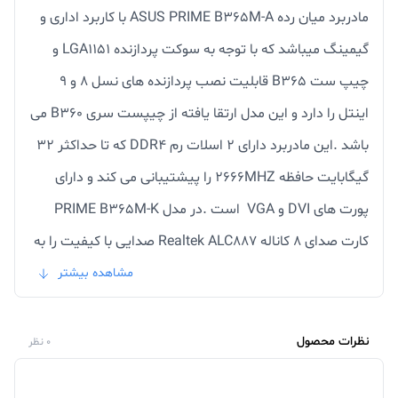
مادربرد میان رده ASUS PRIME B365M-A با کاربرد اداری و
گیمینگ میباشد که با توجه به سوکت پردازنده LGA1151 و
چیپ ست B365 قابلیت نصب پردازنده های نسل 8 و 9
اینتل را دارد و این مدل ارتقا یافته از چیپست سری B360 می
باشد .این مادربرد دارای 2 اسلات رم DDR4 که تا حداکثر 32
گیگابایت حافظه 2666MHZ را پیشتیبانی می کند و دارای
پورت های DVI و VGA است .در مدل PRIME B365M-K
کارت صدای 8 کاناله Realtek ALC887 صدایی با کیفیت را به
شما ارائه می دهد و پورت TYPE-C و دو عدد اسلات M.2 که
مشاهده بیشتر
بسیار کاربردی می باشد و کاربر با سرعت بالا می تواند انتقال
اطلاعات را انجام دهد .اگر میخواهید از پردازنده های نسل 8 و
نظرات محصول
0 نظر
9 استفاده ببرید و یک سیستم میان رده گیمینگ به روز