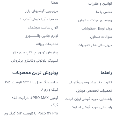
همتا
قوانین و مقررات
بروزترین گوشیهای بازار
تماس با ما
به مجله آریا خوش آمدید !
رویه‌های عودت سفارش
انواع ساعت هوشمند
روند ارسال سفارشات
لوازم جانبی واکسسوری
سوالات متداول
تخفیفات روزانه
بروزرسانی ها و تغییرات
پرفروش ترین لپ تاپ های بازار
اسپیکر بلوتوثی وفانتزی پرفروش
راهنما
پرفروش ترین محصولات
تفاوت پک هند وچین وگلوبال
سامسونگ مدل S24 FE ظرفیت 256
گیگ و رم 8
تعمیرات تخصصی موبایل
آیفون 16PRO MAX ظرفیت 256
راهنمایی خرید گوشی ارزان قیمت
گیگ
راهنمایی خرید گوشی استوک
Poco X7 Pro با ظرفیت 512 گیگ رم