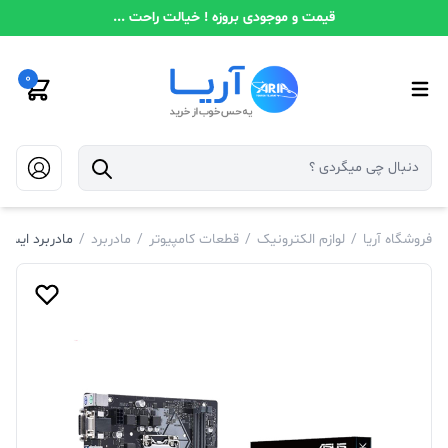
قیمت و موجودی بروزه ! خیالت راحت ...
0
فروشگاه آریا
/
لوازم الکترونیک
/
قطعات کامپیوتر
/
مادربرد
/
مادربرد ایسوس  B365M-K