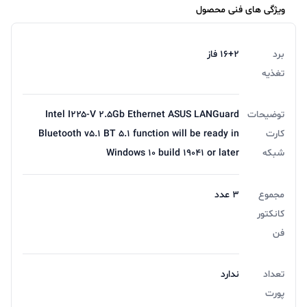
ویژگی های فنی محصول
برد
۱۶+۲ فاز
تغذیه
توضیحات
Intel I۲۲۵-V ۲.۵Gb Ethernet ASUS LANGuard
کارت
Bluetooth v۵.۱ BT ۵.۱ function will be ready in
شبکه
Windows ۱۰ build ۱۹۰۴۱ or later
مجموع
۳ عدد
کانکتور
فن
تعداد
ندارد
پورت