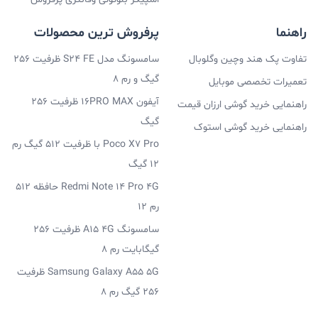
راهنما
پرفروش ترین محصولات
تفاوت پک هند وچین وگلوبال
سامسونگ مدل S24 FE ظرفیت 256
گیگ و رم 8
تعمیرات تخصصی موبایل
آیفون 16PRO MAX ظرفیت 256
راهنمایی خرید گوشی ارزان قیمت
گیگ
راهنمایی خرید گوشی استوک
Poco X7 Pro با ظرفیت 512 گیگ رم
12 گیگ
Redmi Note 14 Pro 4G حافظه 512
رم 12
سامسونگ A15 4G ظرفیت 256
گیگابایت رم 8
Samsung Galaxy A55 5G ظرفیت
256 گیگ رم 8