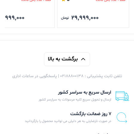
5,999,000
29,999,000
تومان
برگشت به بالا
تلفن ثابت پشتیبانی : 02188800138 | پاسخگویی در ساعات اداری
ارسال سریع به سراسر کشور
ارسال و تحویل سریع کلیه مرسولات به سرارسر کشور
۷ روز ضمانت بازگشت
در صورت نارضایتی به هر دلیلی می توانید محصول را بازگردانید