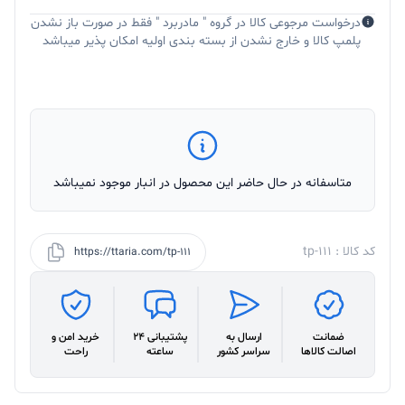
درخواست مرجوعی کالا در گروه " مادربرد " فقط در صورت باز نشدن
پلمپ کالا و خارج نشدن از بسته بندی اولیه امکان پذیر میباشد
متاسفانه در حال حاضر این محصول در انبار موجود نمیباشد
کد کالا : tp-111
https://ttaria.com/tp-111
ضمانت
ارسال به
پشتیبانی 24
خرید امن و
اصالت کالاها
سراسر کشور
ساعته
راحت