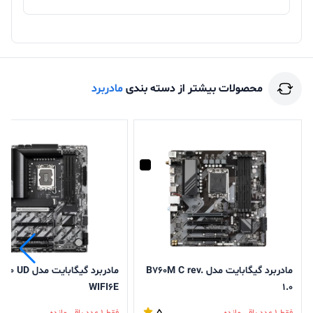
محصولات بیشتر از دسته بندی
مادربرد
مادربرد گیگابایت مدل B760M C rev.
مادربرد گیگابایت مدل  UD
WIFI۶E
1.0
5
فقط 1 عدد باقی مانده
فقط 1 عدد باقی مانده