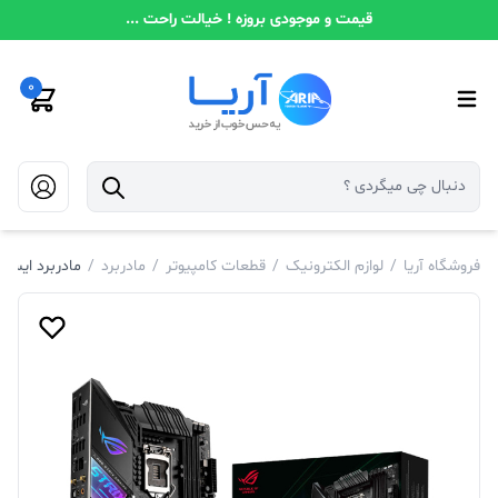
قیمت و موجودی بروزه ! خیالت راحت ...
0
فروشگاه آریا
/
لوازم الکترونیک
/
قطعات کامپیوتر
/
مادربرد
/
مادربرد ایسوس IX Z490-E GAMING