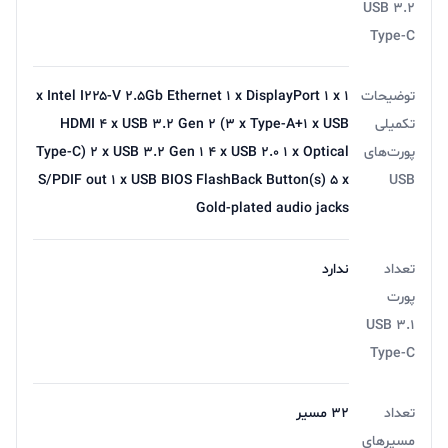
USB 3.2
Type-C
توضیحات
۱ x Intel I۲۲۵-V ۲.۵Gb Ethernet ۱ x DisplayPort ۱ x
تکمیلی
HDMI ۴ x USB ۳.۲ Gen ۲ (۳ x Type-A+۱ x USB
پورت‌های
Type-C) ۲ x USB ۳.۲ Gen ۱ ۴ x USB ۲.۰ ۱ x Optical
S/PDIF out ۱ x USB BIOS FlashBack Button(s) ۵ x
USB
Gold-plated audio jacks
تعداد
ندارد
پورت
USB 3.1
Type-C
تعداد
۳۲ مسیر
مسیرهای