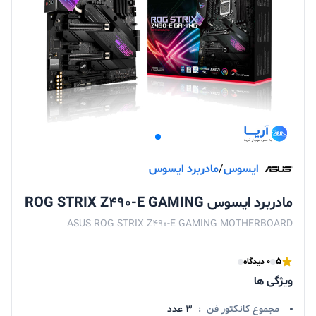
ایسوس
/
مادربرد ایسوس
مادربرد ایسوس ROG STRIX Z490-E GAMING
ASUS ROG STRIX Z490-E GAMING MOTHERBOARD
5
0 دیدگاه
ویژگی ها
مجموع کانکتور فن
:
۳ عدد