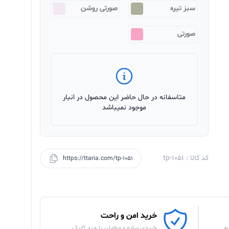
سبز تیره
صورتی روشن
صورتی
متاسفانه در حال حاضر این محصول در انبار
موجود نمیباشد
کد کالا : tp-1051
https://ttaria.com/tp-1051
خرید امن و راحت
م
خریدی ساده و مطمئن با چند کلیک