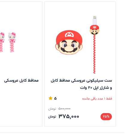
ست سیلیکونی عروسکی محافظ کابل
محافظ کابل عروسکی
و شارژر اپل 20 وات
5
فقط 1 عدد باقی مانده
500,000
تومان
375,000
25%
تومان