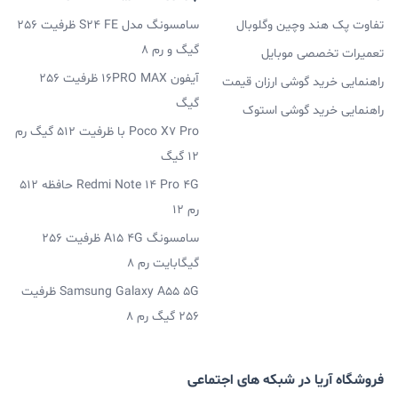
تفاوت پک هند وچین وگلوبال
سامسونگ مدل S24 FE ظرفیت 256
گیگ و رم 8
تعمیرات تخصصی موبایل
آیفون 16PRO MAX ظرفیت 256
راهنمایی خرید گوشی ارزان قیمت
گیگ
راهنمایی خرید گوشی استوک
Poco X7 Pro با ظرفیت 512 گیگ رم
12 گیگ
Redmi Note 14 Pro 4G حافظه 512
رم 12
سامسونگ A15 4G ظرفیت 256
گیگابایت رم 8
Samsung Galaxy A55 5G ظرفیت
256 گیگ رم 8
فروشگاه آریا در شبکه های اجتماعی