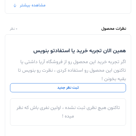
مشاهده بیشتر
که برای کنترل بسیار دقیق و نرم ساخته شده است.شکل
کاملاً متقارن که برای کاربران چپ دست و راست دست به یک
اندازه مناسب است.رزولوشن حرکت اپتیکال ۱۰۰۰ dpi
نظرات محصول
0 نظر
است.اتصال با کابل USB به طول ۱۳۰ سانتی‌متر صورت
همین الان تجربه خرید یا استفادتو بنویس
می‌گیرد.نصب سریع و آسان، بدون نیاز به نصب درایورهای
اضافی انجام می‌شود.ابعاد: ۵۵x100x33 میلی‌متر
اگر تجربه خرید این محصول رو از فروشگاه آریا داشتی یا
تاکنون این محصول رو استفاده کردی ، نظرت رو بنویس تا
فروش
لوازم جانبی لپ تاپ
,
موبایل
و
لوازم صوتی
با پایین
بقیه بخونن !
ترین قیمت در فروشگاه اینترنتی آریا
ثبت نظر جدید
برای خرید موس سیم دار هاما یا سایر محصولات از فروشگاه
اینترنتی آریا با مشاورین فروش ما در تماس باشید.
تاکنون هیچ نظری ثبت نشده ، اولین نفری باش که نظر
تجربه یه حس خوب از خرید ツ
میده !