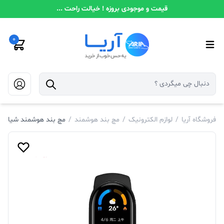
قیمت و موجودی بروزه ! خیالت راحت ...
0
فروشگاه آریا
/
لوازم الکترونیک
/
مچ بند هوشمند
/
مچ بند هوشمند شیائومی مدل 6