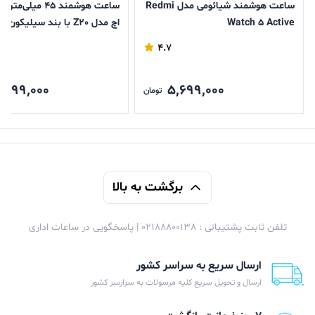
ساعت هوشمند شیائومی مدل Redmi
ساعت هوشمند 45 میلی
Watch 5 Active
اچ مدل Z20 با بند سیلیکون
4.7
,099,000
5,699,000
تومان
برگشت به بالا
تلفن ثابت پشتیبانی : 02188800138 | پاسخگویی در ساعات اداری
ارسال سریع به سراسر کشور
ارسال و تحویل سریع کلیه مرسولات به سرارسر کشور